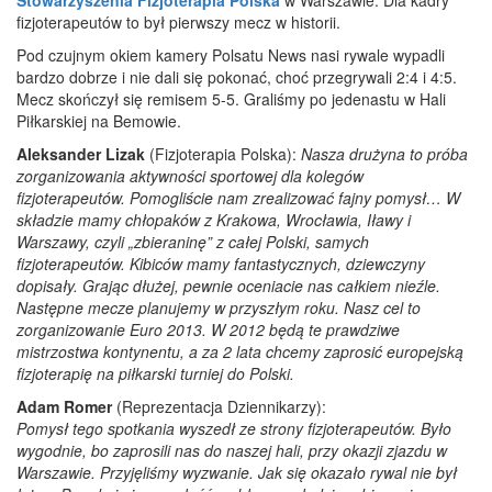
fizjoterapeutów to był pierwszy mecz w historii.
Pod czujnym okiem kamery Polsatu News nasi rywale wypadli
bardzo dobrze i nie dali się pokonać, choć przegrywali 2:4 i 4:5.
Mecz skończył się remisem 5-5. Graliśmy po jedenastu w Hali
Piłkarskiej na Bemowie.
Aleksander Lizak
(Fizjoterapia Polska):
Nasza drużyna to próba
zorganizowania aktywności sportowej dla kolegów
fizjoterapeutów. Pomogliście nam zrealizować fajny pomysł… W
składzie mamy chłopaków z Krakowa, Wrocławia, Iławy i
Warszawy, czyli „zbieraninę” z całej Polski, samych
fizjoterapeutów. Kibiców mamy fantastycznych, dziewczyny
dopisały. Grając dłużej, pewnie oceniacie nas całkiem nieźle.
Następne mecze planujemy w przyszłym roku. Nasz cel to
zorganizowanie Euro 2013. W 2012 będą te prawdziwe
mistrzostwa kontynentu, a za 2 lata chcemy zaprosić europejską
fizjoterapię na piłkarski turniej do Polski.
Adam Romer
(Reprezentacja Dziennikarzy):
Pomysł tego spotkania wyszedł ze strony fizjoterapeutów. Było
wygodnie, bo zaprosili nas do naszej hali, przy okazji zjazdu w
Warszawie. Przyjęliśmy wyzwanie. Jak się okazało rywal nie był