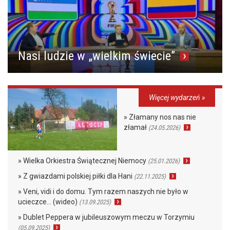
Nasi ludzie w „wielkim świecie”
Więcej wydarzeń »
» Złamany nos nas nie
złamał
(24.05.2026)
» Wielka Orkiestra Świątecznej Niemocy
(25.01.2026)
» Z gwiazdami polskiej piłki dla Hani
(22.11.2025)
» Veni, vidi i do domu. Tym razem naszych nie było w
ucieczce… (wideo)
(13.09.2025)
» Dublet Peppera w jubileuszowym meczu w Torzymiu
(05.09.2025)