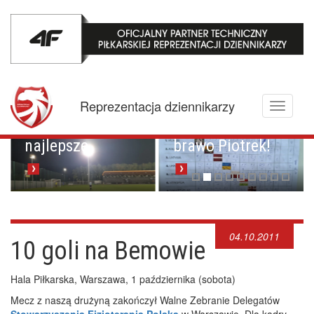
Mistrzowskie
karne z
Championem.
Pucharowa
Reprezentacja dziennikarzy
Toggle
przygoda trwa w
Brawo Lenkija,
navigati
najlepsze
brawo Piotrek!
04.10.2011
10 goli na Bemowie
Hala Piłkarska, Warszawa, 1 października (sobota)
Mecz z naszą drużyną zakończył Walne Zebranie Delegatów
Stowarzyszenia Fizjoterapia Polska
w Warszawie. Dla kadry