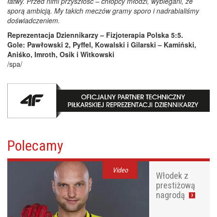
łatwy. Przed nimi przyszłość – chłopcy młodzi, wybiegani, ze
sporą ambicją. My takich meczów gramy sporo i nadrabialiśmy
doświadczeniem.
Reprezentacja Dziennikarzy – Fizjoterapia Polska 5:5.
Gole: Pawłowski 2, Pyffel, Kowalski i Gilarski – Kamiński,
Aniśko, Imroth, Osik i Witkowski
/spa/
Polecamy
Video
Włodek z
prestiżową
nagrodą