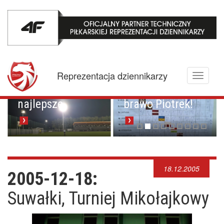
Mistrzowskie
karne z
Championem.
Pucharowa
Reprezentacja dziennikarzy
Toggle
przygoda trwa w
Brawo Lenkija,
navigati
najlepsze
brawo Piotrek!
18.12.2005
2005-12-18:
Suwałki, Turniej Mikołajkowy