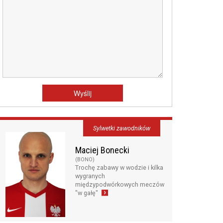
Sylwetki zawodników
Maciej Bonecki
(BONO)
Trochę zabawy w wodzie i kilka
wygranych
międzypodwórkowych meczów
"w gałę"