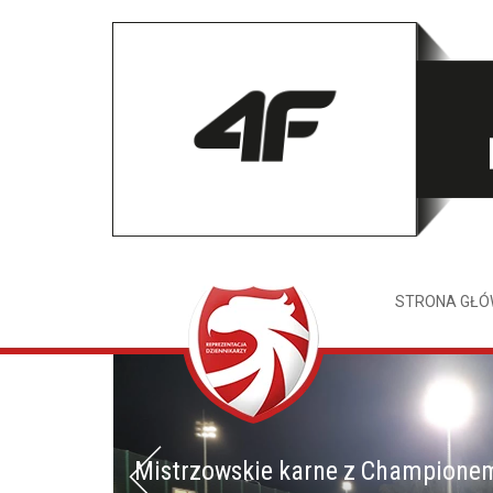
STRONA GŁ
Mistrzowskie karne z Champione