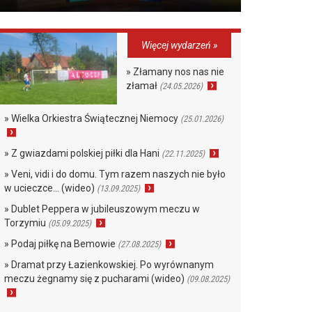
Więcej wydarzeń »
» Złamany nos nas nie
złamał
(24.05.2026)
» Wielka Orkiestra Świątecznej Niemocy
(25.01.2026)
» Z gwiazdami polskiej piłki dla Hani
(22.11.2025)
» Veni, vidi i do domu. Tym razem naszych nie było
w ucieczce… (wideo)
(13.09.2025)
» Dublet Peppera w jubileuszowym meczu w
Torzymiu
(05.09.2025)
» Podaj piłkę na Bemowie
(27.08.2025)
» Dramat przy Łazienkowskiej. Po wyrównanym
meczu żegnamy się z pucharami (wideo)
(09.08.2025)