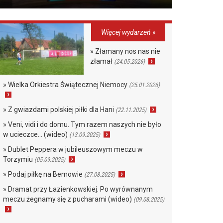
Więcej wydarzeń »
» Złamany nos nas nie
złamał
(24.05.2026)
» Wielka Orkiestra Świątecznej Niemocy
(25.01.2026)
» Z gwiazdami polskiej piłki dla Hani
(22.11.2025)
» Veni, vidi i do domu. Tym razem naszych nie było
w ucieczce… (wideo)
(13.09.2025)
» Dublet Peppera w jubileuszowym meczu w
Torzymiu
(05.09.2025)
» Podaj piłkę na Bemowie
(27.08.2025)
» Dramat przy Łazienkowskiej. Po wyrównanym
meczu żegnamy się z pucharami (wideo)
(09.08.2025)