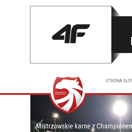
STRONA GŁ
Mistrzowskie karne z Champione