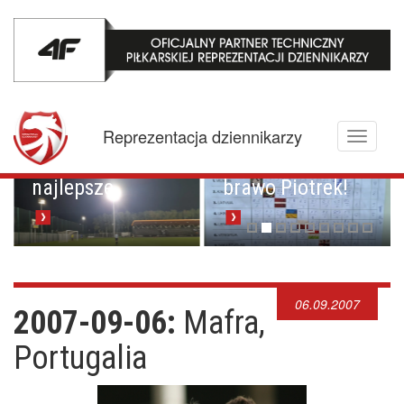
Mistrzowskie
karne z
Championem.
Pucharowa
Reprezentacja dziennikarzy
Toggle
przygoda trwa w
Brawo Lenkija,
navigati
najlepsze
brawo Piotrek!
06.09.2007
2007-09-06:
Mafra,
Portugalia