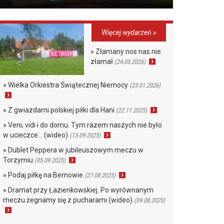
Więcej wydarzeń »
» Złamany nos nas nie
złamał
(24.05.2026)
» Wielka Orkiestra Świątecznej Niemocy
(25.01.2026)
» Z gwiazdami polskiej piłki dla Hani
(22.11.2025)
» Veni, vidi i do domu. Tym razem naszych nie było
w ucieczce… (wideo)
(13.09.2025)
» Dublet Peppera w jubileuszowym meczu w
Torzymiu
(05.09.2025)
» Podaj piłkę na Bemowie
(27.08.2025)
» Dramat przy Łazienkowskiej. Po wyrównanym
meczu żegnamy się z pucharami (wideo)
(09.08.2025)