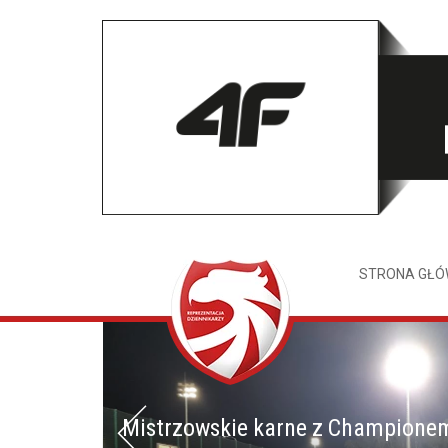
STRONA GŁ
Mistrzowskie karne z Champione