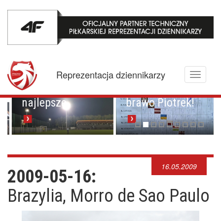
Mistrzowskie
karne z
Championem.
Pucharowa
Reprezentacja dziennikarzy
Toggle
przygoda trwa w
Brawo Lenkija,
navigati
najlepsze
brawo Piotrek!
16.05.2009
2009-05-16:
Brazylia, Morro de Sao Paulo