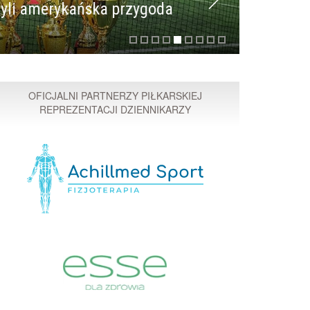
li amerykańska przygoda
Mołdaws
OFICJALNI PARTNERZY PIŁKARSKIEJ
REPREZENTACJI DZIENNIKARZY