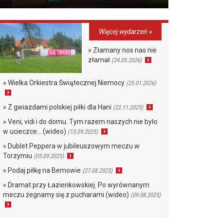
Więcej wydarzeń »
» Złamany nos nas nie
złamał
(24.05.2026)
» Wielka Orkiestra Świątecznej Niemocy
(25.01.2026)
» Z gwiazdami polskiej piłki dla Hani
(22.11.2025)
» Veni, vidi i do domu. Tym razem naszych nie było
w ucieczce… (wideo)
(13.09.2025)
» Dublet Peppera w jubileuszowym meczu w
Torzymiu
(05.09.2025)
» Podaj piłkę na Bemowie
(27.08.2025)
» Dramat przy Łazienkowskiej. Po wyrównanym
meczu żegnamy się z pucharami (wideo)
(09.08.2025)