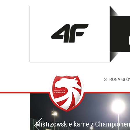
STRONA GŁ
Mistrzowskie karne z Champione