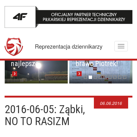
Mistrzowskie
karne z
Championem.
Pucharowa
Reprezentacja dziennikarzy
Toggle
przygoda trwa w
Brawo Lenkija,
navigati
najlepsze
brawo Piotrek!
06.06.2016
2016-06-05: Ząbki,
NO TO RASIZM