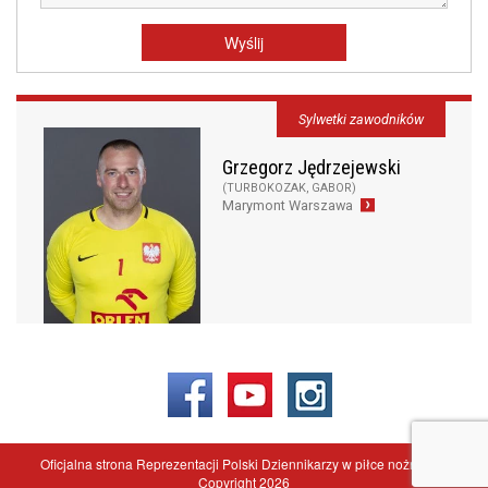
Sylwetki zawodników
Grzegorz Jędrzejewski
(TURBOKOZAK, GABOR)
Marymont Warszawa
Oficjalna strona Reprezentacji Polski Dziennikarzy w piłce nożnej - ©
Copyright 2026