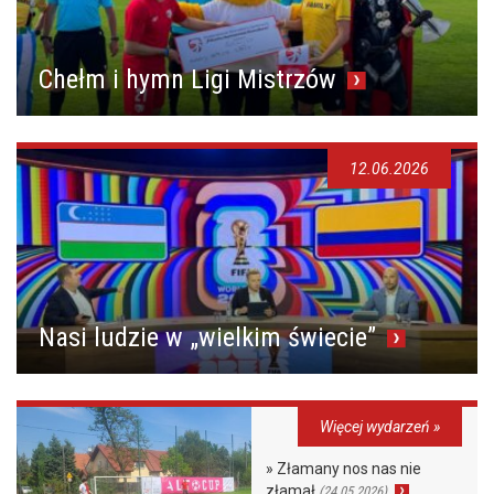
Chełm i hymn Ligi Mistrzów
12.06.2026
Nasi ludzie w „wielkim świecie”
Więcej wydarzeń »
» Złamany nos nas nie
złamał
(24.05.2026)