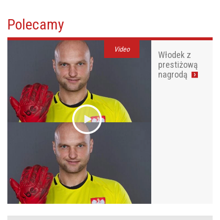
Polecamy
Video
Włodek z
prestiżową
nagrodą