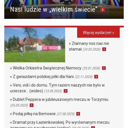
Nasi ludzie w „wielkim świecie”
Więcej wydarzeń »
» Złamany nos nas nie
złamał
(24.05.2026)
» Wielka Orkiestra Świątecznej Niemocy
(25.01.2026)
» Z gwiazdami polskiej piłki dla Hani
(22.11.2025)
» Veni, vidi i do domu. Tym razem naszych nie było w
ucieczce… (wideo)
(13.09.2025)
» Dublet Peppera w jubileuszowym meczu w Torzymiu
(05.09.2025)
» Podaj piłkę na Bemowie
(27.08.2025)
» Dramat przy Łazienkowskiej. Po wyrównanym meczu
żegnamy się z pucharami (wideo)