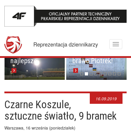
Mistrzowskie
karne z
Championem.
Pucharowa
Reprezentacja dziennikarzy
Toggle
przygoda trwa w
Brawo Lenkija,
navigati
najlepsze
brawo Piotrek!
16.09.2019
Czarne Koszule,
sztuczne światło, 9 bramek
Warszawa, 16 września (poniedziałek)