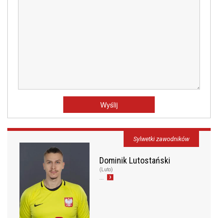
Sylwetki zawodników
Dominik Lutostański
(Luto)
...