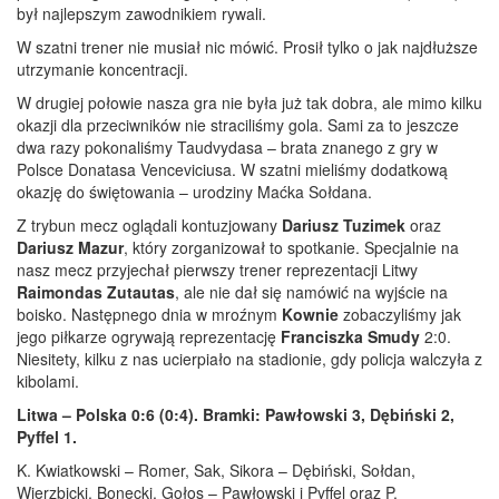
był najlepszym zawodnikiem rywali.
W szatni trener nie musiał nic mówić. Prosił tylko o jak najdłuższe
utrzymanie koncentracji.
W drugiej połowie nasza gra nie była już tak dobra, ale mimo kilku
okazji dla przeciwników nie straciliśmy gola. Sami za to jeszcze
dwa razy pokonaliśmy Taudvydasa – brata znanego z gry w
Polsce Donatasa Venceviciusa. W szatni mieliśmy dodatkową
okazję do świętowania – urodziny Maćka Sołdana.
Z trybun mecz oglądali kontuzjowany
Dariusz Tuzimek
oraz
Dariusz Mazur
, który zorganizował to spotkanie. Specjalnie na
nasz mecz przyjechał pierwszy trener reprezentacji Litwy
Raimondas Zutautas
, ale nie dał się namówić na wyjście na
boisko. Następnego dnia w mroźnym
Kownie
zobaczyliśmy jak
jego piłkarze ogrywają reprezentację
Franciszka Smudy
2:0.
Niesitety, kilku z nas ucierpiało na stadionie, gdy policja walczyła z
kibolami.
Litwa – Polska 0:6 (0:4). Bramki: Pawłowski 3, Dębiński 2,
Pyffel 1.
K. Kwiatkowski – Romer, Sak, Sikora – Dębiński, Sołdan,
Wierzbicki, Bonecki, Gołos – Pawłowski i Pyffel oraz P.