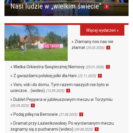
Nasi ludzie w „wielkim świecie”
Więcej wydarzeń »
» Złamany nos nas nie
złamał
(24.05.2026)
» Wielka Orkiestra Świątecznej Niemocy
(25.01.2026)
» Z gwiazdami polskiej piłki dla Hani
(22.11.2025)
» Veni, vidi i do domu. Tym razem naszych nie było w
ucieczce… (wideo)
(13.09.2025)
» Dublet Peppera w jubileuszowym meczu w Torzymiu
(05.09.2025)
» Podaj piłkę na Bemowie
(27.08.2025)
» Dramat przy Łazienkowskiej. Po wyrównanym meczu
żegnamy się z pucharami (wideo)
(09.08.2025)