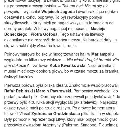
na pełnowymiarowym boisku. –
Tak ma być. Nic mi się nie
pomyliło
– wyjaśniał
Wojciech Jagoda
i dwa brakujące ogniwa
dostawił na końcu odprawy. To był rewolucyjny pomysł
skrzydłowych, którzy mieli pomagać wszystkim formacjom od
obrony po atak. W tej wymagającej roli obsadził
Macieja
Boneckiego
i
Piotra Gołosa
. Tego ustawienia litewscy
dziennikarze nie rozgryźli do końca meczu. Najbardziej dały im
się we znaki rajdy
Bono
na lewej stronie.
Pełnowymiarowe boisko w nieogrzewanej hali w
Mariampolu
wyglądało na kilka razy większe. –
Nie widać drugiej bramki. Kto
tam dokopie?
– żartował
Kuba Kwiatkowski
. Nasz bramkarz
musiał mieć oczy dookoła głowy, bo w czasie meczu za bramką
ćwiczyli łucznicy.
Pierwsza połowa była bliska ideału. Znakomicie współpracowali
Rafał Dębiński
i
Marcin Pawłowski
. Pomocnicy wychodzili do
podań, szukali piłki. Obrońcy nie przegrywali pojedynków. Już do
przerwy było 4:0. Kilka akcji wyglądało jak z telewizji. Najlepszą
okazję rywale mieli po rzucie rożnym. Po główce komentatora
telewizji Viasat
Zydrunasa Grudzinskasa
piłka trafiła w słupek.
Były pomocnik reprezentacji Litwy, który miał przyjemność grać
przeciwko gwiazdom Argentyny (Palermo, Simeone, Riquelme),