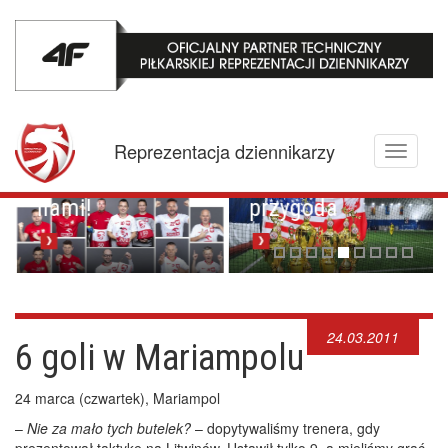
Za wielką wodą,
czyli
Reprezentacja dziennikarzy
Toggle
amerykańska
Zagrajcie z
navigati
przygoda
nami!
24.03.2011
6 goli w Mariampolu
24 marca (czwartek), Mariampol
–
Nie za mało tych butelek?
– dopytywaliśmy trenera, gdy
prezentował taktykę na Litwinów. Ustawił tylko 9, a mieliśmy grać