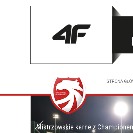
STRONA GŁ
Mistrzowskie karne z Champione