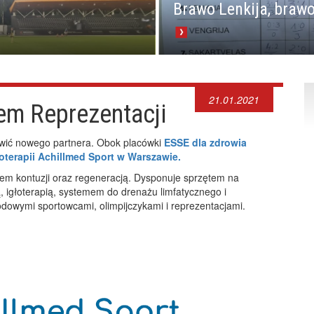
Brawo Lenkija, brawo
21.01.2021
em Reprezentacji
wić nowego partnera. Obok placówki
ESSE dla zdrowia
oterapii Achillmed Sport w Warszawie.
em kontuzji oraz regeneracją. Dysponuje sprzętem na
 igłoterapią, systemem do drenażu limfatycznego i
odowymi sportowcami, olimpijczykami i reprezentacjami.