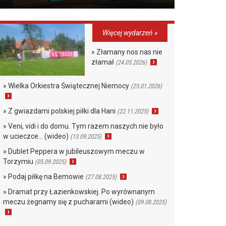
Więcej wydarzeń »
» Złamany nos nas nie
złamał
(24.05.2026)
» Wielka Orkiestra Świątecznej Niemocy
(25.01.2026)
» Z gwiazdami polskiej piłki dla Hani
(22.11.2025)
» Veni, vidi i do domu. Tym razem naszych nie było
w ucieczce… (wideo)
(13.09.2025)
» Dublet Peppera w jubileuszowym meczu w
Torzymiu
(05.09.2025)
» Podaj piłkę na Bemowie
(27.08.2025)
» Dramat przy Łazienkowskiej. Po wyrównanym
meczu żegnamy się z pucharami (wideo)
(09.08.2025)