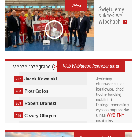
Video
Świętujemy
sukces we
Włochach
Mecze rozegrane (
≥100
<100)
Klub Wybitnego Reprezentanta
Jacek Kowalski
Jesteśmy
277
długowieczni jak
koralowce, choć
Piotr Gołos
260
trochę bardziej
mobilni :)
Robert Błoński
253
Dlatego podnosimy
wysoko poprzeczkę -
Cezary Olbrycht
u nas
WYBITNY
249
musi mieć
przynajmniej
100
Maciej Sołdan
234
meczów
na koncie.