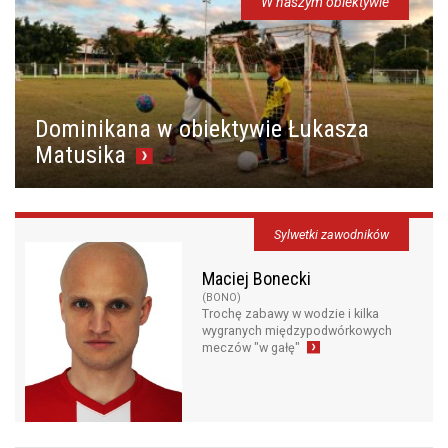
W naszym obiektywie
Michał Kocięba
210
Więcej statystyk
Krzysztof Marciniak
94
Filip Surma
85
Dominikana w obiektywie Łukasza
Piotr Kwiatkowski
84
Matusika
Piotr Przybysz
79
Grzegorz Jędrzejewski
78
Sylwetki zawodników
Maciej Bonecki
71
Maciej Bonecki
(BONO)
Trochę zabawy w wodzie i kilka
wygranych międzypodwórkowych
meczów "w gałę"