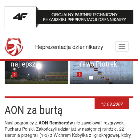
Mistrzowskie
karne z
Championem.
Pucharowa
Reprezentacja dziennikarzy
Toggle
przygoda trwa w
Brawo Lenkija,
navigati
najlepsze
brawo Piotrek!
13.09.2007
AON za burtą
Nasi pogromcy z
AON Rembertów
nie zawojowali rozgrywek
Pucharu Polski. Zakończyli udział już w następnej rundzie. 22
sierpnia przegrali (1-3) z Wichrem Kobyłka z ligi okręgowej, który