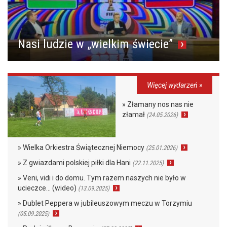
Nasi ludzie w „wielkim świecie”
Więcej wydarzeń »
» Złamany nos nas nie
złamał
(24.05.2026)
» Wielka Orkiestra Świątecznej Niemocy
(25.01.2026)
» Z gwiazdami polskiej piłki dla Hani
(22.11.2025)
» Veni, vidi i do domu. Tym razem naszych nie było w
ucieczce… (wideo)
(13.09.2025)
» Dublet Peppera w jubileuszowym meczu w Torzymiu
(05.09.2025)