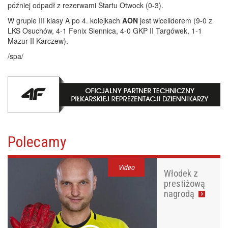
później odpadł z rezerwami Startu Otwock (0-3).
W grupie III klasy A po 4. kolejkach
AON
jest wiceliderem (9-0 z
LKS Osuchów, 4-1 Fenix Siennica, 4-0 GKP II Targówek, 1-1
Mazur II Karczew).
/spa/
Polecamy
Video
Włodek z
prestiżową
nagrodą