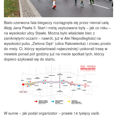
Biało-czerwona fala biegaczy rozciągnęła się przez niemal całą
Aleję Jana Pawła II. Start i metą usytuowane były – jak co roku –
na wysokości ulicy Stawki. Można było właściwie biec z
zamkniętymi oczami – nawrót, już w Alei Niepodległości na
wysokości pubu „Zielona Gęś” (ulica Rakowiecka) i znowu prosto
do mety. Ci, którzy wystartowali najwcześniej i pokonali trasę w
niewiele ponad pół godziny już na mecie spotkali tych, którzy
dopiero szykowali się do startu.
W sumie – jak podał organizator – prawie 14 tysięcy osób