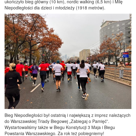
ukończyło bieg główny (10 km), nordic walking (6,5 km) i Milę
Niepodległości dla dzieci i młodzieży (1918 metrów).
Bieg Niepodległości był ostatnią i największą z imprez należących
do Warszawskiej Triady Biegowej „Zabiegaj o Pamięć”.
Wystartowaliśmy także w Biegu Konstytucji 3 Maja i Biegu
Powstania Warszawskiego. Za rok też pobiegniemy!