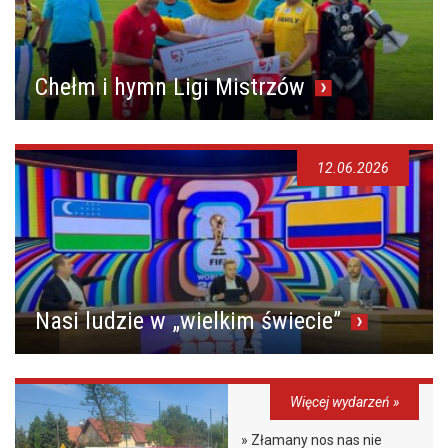
Chełm i hymn Ligi Mistrzów
12.06.2026
Nasi ludzie w „wielkim świecie”
Więcej wydarzeń »
» Złamany nos nas nie