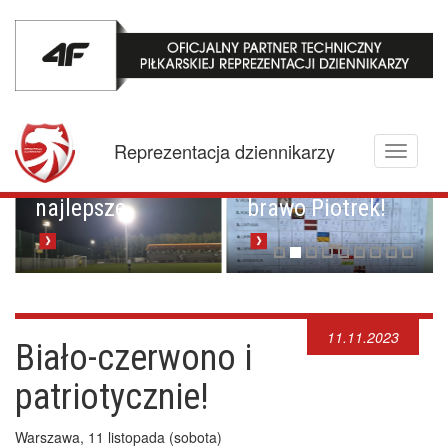
Mistrzowskie
karne z
Championem.
Pucharowa
Reprezentacja dziennikarzy
Toggle
przygoda trwa w
Brawo Lenkija,
navigati
najlepsze
brawo Piotrek!
11.11.2023
Biało-czerwono i
patriotycznie!
Warszawa, 11 listopada (sobota)