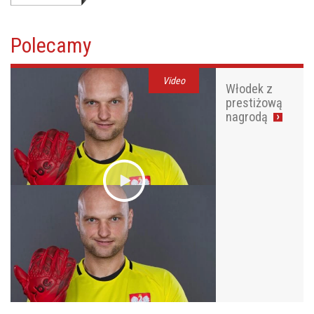
Polecamy
Video
Włodek z
prestiżową
nagrodą