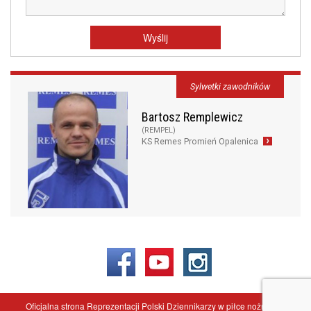
Sylwetki zawodników
Bartosz Remplewicz
(REMPEL)
KS Remes Promień Opalenica
Oficjalna strona Reprezentacji Polski Dziennikarzy w piłce nożnej - ©