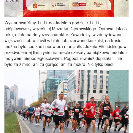
Wystartowaliśmy 11.11 dokładnie o godzinie 11.11,
odśpiewawszy wcześniej Mazurka Dąbrowskiego. Oprawa, jak co
roku, miała patriotyczny charakter. Zawodnicy, w zdecydowanej
większości, ubrani byli w białe lub czerwone koszulki, na trasie
można było spotkać sobowtóra marszałka Józefa Piłsudskiego w
przedwojennej limuzynie, na mecie czekały pamiątkowe medale z
motywem niepodległościowym. Pogoda również dopisała – nie
było za zimno, ani za gorąco, ani za mokro. Nic tylko biec!