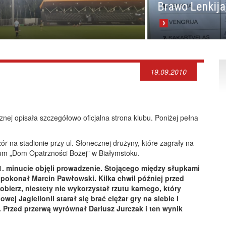
Brawo Lenkija, brawo
19.09.2010
nej opisała szczegółowo oficjalna strona klubu. Poniżej pełna
 na stadionie przy ul. Słonecznej drużyny, które zagrały na
cjum „Dom Opatrzności Bożej” w Białymstoku.
 11. minucie objęli prowadzenie. Stojącego między słupkami
okonał Marcin Pawłowski. Kilka chwil później przed
ierz, niestety nie wykorzystał rzutu karnego, który
ej Jagiellonii starał się brać ciężar gry na siebie i
. Przed przerwą wyrównał Dariusz Jurczak i ten wynik