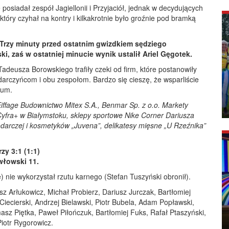
siadał zespół Jagiellonii i Przyjaciół, jednak w decydujących
óry czyhał na kontry i kilkakrotnie było groźnie pod bramką
Trzy minuty przed ostatnim gwizdkiem sędziego
, zaś w ostatniej minucie wynik ustalił Ariel Gęgotek.
deusza Borowskiego trafiły czeki od firm, które postanowiły
darczyńcom i obu zespołom. Bardzo się cieszę, że wsparliście
jum.
Eiffage Budownictwo Mitex S.A., Benmar Sp. z o.o. Markety
yfra+ w Białymstoku, sklepy sportowe Nike Corner Dariusza
darczej i kosmetyków „Juvena”, delikatesy mięsne „U Rzeźnika”
zy 3:1 (1:1)
włowski 11.
e) nie wykorzystał rzutu karnego (Stefan Tuszyński obronił).
z Arłukowicz, Michał Probierz, Dariusz Jurczak, Bartłomiej
iecierski, Andrzej Bielawski, Piotr Bubela, Adam Popławski,
sz Piętka, Paweł Piłończuk, Bartłomiej Fuks, Rafał Ptaszyński,
iotr Rygorowicz.