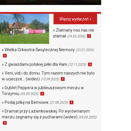
Więcej wydarzeń »
» Złamany nos nas nie
złamał
(24.05.2026)
» Wielka Orkiestra Świątecznej Niemocy
(25.01.2026)
» Z gwiazdami polskiej piłki dla Hani
(22.11.2025)
» Veni, vidi i do domu. Tym razem naszych nie było
w ucieczce… (wideo)
(13.09.2025)
» Dublet Peppera w jubileuszowym meczu w
Torzymiu
(05.09.2025)
» Podaj piłkę na Bemowie
(27.08.2025)
» Dramat przy Łazienkowskiej. Po wyrównanym
meczu żegnamy się z pucharami (wideo)
(09.08.2025)