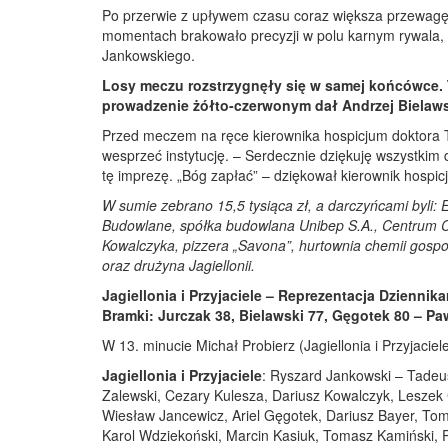
Po przerwie z upływem czasu coraz większa przewagę po
momentach brakowało precyzji w polu karnym rywala, kt
Jankowskiego.
Losy meczu rozstrzygnęły się w samej końcówce. 
prowadzenie żółto-czerwonym dał Andrzej Bielawski
Przed meczem na ręce kierownika hospicjum doktora Ta
wesprzeć instytucję. – Serdecznie dziękuję wszystkim 
tę imprezę. „Bóg zapłać” – dziękował kierownik hospic
W sumie zebrano 15,5 tysiąca zł, a darczyńcami byli: 
Budowlane, spółka budowlana Unibep S.A., Centrum C
Kowalczyka, pizzera „Savona”, hurtownia chemii gospo
oraz drużyna Jagiellonii.
Jagiellonia i Przyjaciele – Reprezentacja Dziennikar
Bramki: Jurczak 38, Bielawski 77, Gęgotek 80 – Pa
W 13. minucie Michał Probierz (Jagiellonia i Przyjaciel
Jagiellonia i Przyjaciele
: Ryszard Jankowski – Tadeus
Zalewski, Cezary Kulesza, Dariusz Kowalczyk, Leszek C
Wiesław Jancewicz, Ariel Gęgotek, Dariusz Bayer, Toma
Karol Wdziekoński, Marcin Kasiuk, Tomasz Kamiński, P