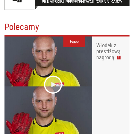
Polecamy
Video
Włodek z
prestiżową
nagrodą