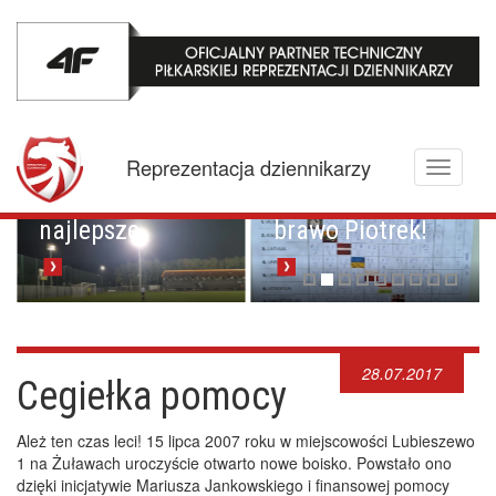
Mistrzowskie
karne z
Championem.
Pucharowa
Reprezentacja dziennikarzy
Toggle
przygoda trwa w
Brawo Lenkija,
navigati
najlepsze
brawo Piotrek!
28.07.2017
Cegiełka pomocy
Ależ ten czas leci! 15 lipca 2007 roku w miejscowości Lubieszewo
1 na Żuławach uroczyście otwarto nowe boisko. Powstało ono
dzięki inicjatywie Mariusza Jankowskiego i finansowej pomocy