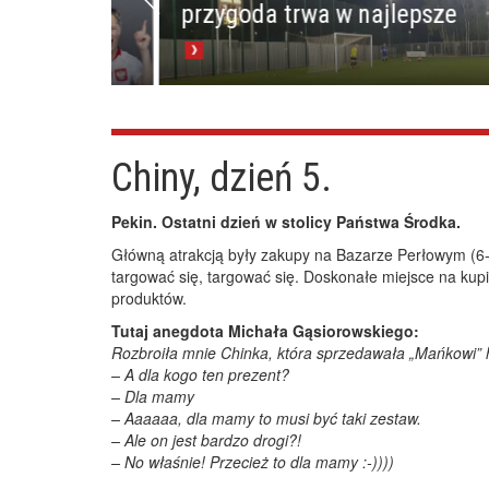
przygoda trwa w najlepsze
Chiny, dzień 5.
Pekin. Ostatni dzień w stolicy Państwa Środka.
Główną atrakcją były zakupy na Bazarze Perłowym (6
targować się, targować się. Doskonałe miejsce na kup
produktów.
Tutaj anegdota Michała Gąsiorowskiego:
Rozbroiła mnie Chinka, która sprzedawała „Mańkowi” 
– A dla kogo ten prezent?
– Dla mamy
– Aaaaaa, dla mamy to musi być taki zestaw.
– Ale on jest bardzo drogi?!
– No właśnie! Przecież to dla mamy :-))))