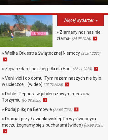
Więcej wydarzeń »
» Złamany nos nas nie
złamał
(24.05.2026)
» Wielka Orkiestra Świątecznej Niemocy
(25.01.2026)
» Z gwiazdami polskiej piłki dla Hani
(22.11.2025)
» Veni, vidi i do domu. Tym razem naszych nie było
w ucieczce… (wideo)
(13.09.2025)
» Dublet Peppera w jubileuszowym meczu w
Torzymiu
(05.09.2025)
» Podaj piłkę na Bemowie
(27.08.2025)
» Dramat przy Łazienkowskiej. Po wyrównanym
meczu żegnamy się z pucharami (wideo)
(09.08.2025)