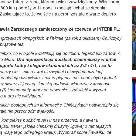
Janusz Tatera z żoną, któremu wiele zawdzięczamy. Wieczorem
1800 km podróży w 11 godzin (pociąg jechał ze średnią
 Zaskakujące to, że wejście na peron zostało otwarte dopiero
 Pawła Zarzecznego zamieszczony 24 czerwca w INTERII.PL:
igrzyskach olimpijskich w Pekinie (za rok z okładem) Chińczycy
 brązowe też.
iebko, co w ogóle kwalifikują się do zbioru legend lub żartów. A
ego Muru.
Oto reprezentacja polskich dziennikarzy w piłce
grała kadrę kolegów skośnookich aż 8:2 i 4:1, i są to
aczy się – mimo swej niezwykłej i niewytłumaczalnej
ięgu białego człowieka. I mimo gigantyzmu, choć chyba jednak
cy stworzyli jedyną ziemską budowlę widoczną z kosmosu,
go (!) kosmonauty, który po powrocie z zaświatów wyznał
o muru nie widziałem!
lkich dostępnych im informacji o Chińczykach potwierdziło się
cale nie przechodzi w jakość!
o kompleksy budzić musi i u nas przecież, a nawet u
lau, trener jakiejś chińskiej drużyny ligowej o tamtejszych
ną wizję tego odległego kraju): „Wyobraź sobie Pawełku, ze