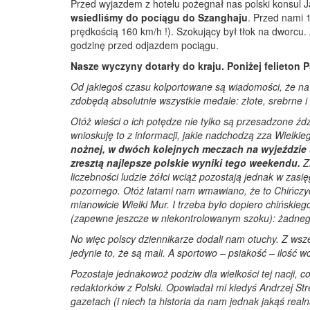
Przed wyjazdem z hotelu pożegnał nas polski konsul 
wsiedliśmy do pociągu do Szanghaju
. Przed nami 
prędkością 160 km/h !). Szokujący był tłok na dworcu.
godzinę przed odjazdem pociągu.
Nasze wyczyny dotarły do kraju. Poniżej felieton
Od jakiegoś czasu kolportowane są wiadomości, że na 
zdobędą absolutnie wszystkie medale: złote, srebrne i
Otóż wieści o ich potędze nie tylko są przesadzone źdz
wnioskuję to z informacji, jakie nadchodzą zza Wielki
nożnej, w dwóch kolejnych meczach na wyjeździe o
zresztą najlepsze polskie wyniki tego weekendu.
Zn
liczebności ludzie żółci wciąż pozostają jednak w zas
pozornego. Otóż latami nam wmawiano, że to Chińczy
mianowicie Wielki Mur. I trzeba było dopiero chińskie
(zapewne jeszcze w niekontrolowanym szoku): żadneg
No więc polscy dziennikarze dodali nam otuchy. Z wsze
jedynie to, że są mali. A sportowo – psiakość – ilość w
Pozostaje jednakowoż podziw dla wielkości tej nacji, c
redaktorków z Polski. Opowiadał mi kiedyś Andrzej Strej
gazetach (i niech ta historia da nam jednak jakąś real