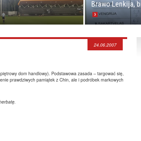
Brawo Lenkija, brawo
24.06.2007
-piętrowy dom handlowy). Podstawowa zasada – targować się,
ienie prawdziwych pamiątek z Chin, ale i podróbek markowych
herbatę.