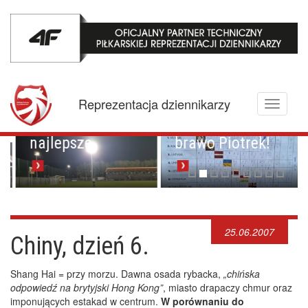
Mistrzowskie
karne z
Championem.
Pucharowa
Reprezentacja dziennikarzy
Toggle
przygoda trwa w
Brawo Lenkija,
navigati
najlepsze
brawo Piotrek!
25.06.2007
Chiny, dzień 6.
Shang Hai = przy morzu. Dawna osada rybacka,
„chińska
odpowiedź na brytyjski Hong Kong”
, miasto drapaczy chmur oraz
imponujących estakad w centrum.
W porównaniu do