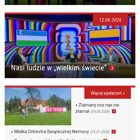
12.06.2026
Nasi ludzie w „wielkim świecie”
Więcej wydarzeń »
» Złamany nos nas nie
złamał
(24.05.2026)
» Wielka Orkiestra Świątecznej Niemocy
(25.01.2026)