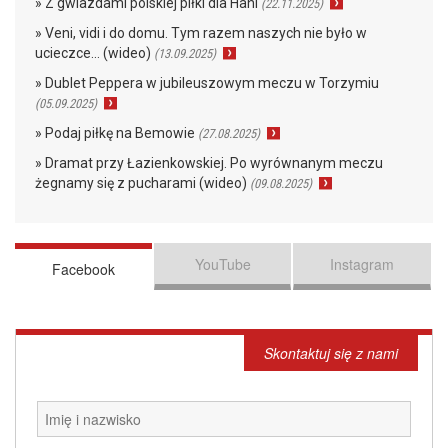
» Z gwiazdami polskiej piłki dla Hani
(22.11.2025)
» Veni, vidi i do domu. Tym razem naszych nie było w
ucieczce… (wideo)
(13.09.2025)
» Dublet Peppera w jubileuszowym meczu w Torzymiu
(05.09.2025)
» Podaj piłkę na Bemowie
(27.08.2025)
» Dramat przy Łazienkowskiej. Po wyrównanym meczu
żegnamy się z pucharami (wideo)
(09.08.2025)
YouTube
Instagram
Facebook
Skontaktuj się z nami