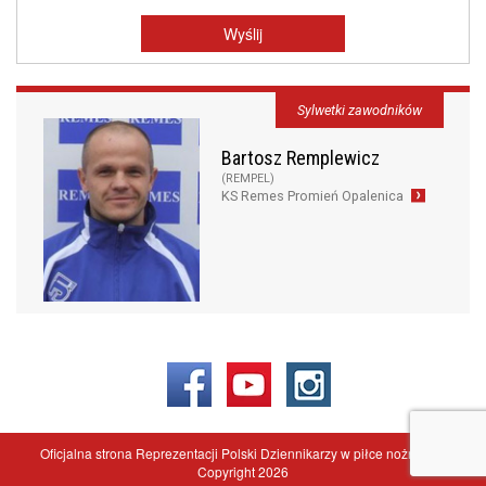
Sylwetki zawodników
Bartosz Remplewicz
(REMPEL)
KS Remes Promień Opalenica
Oficjalna strona Reprezentacji Polski Dziennikarzy w piłce nożnej - ©
Copyright 2026