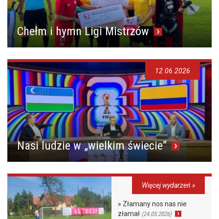
Chełm i hymn Ligi Mistrzów
12.06.2026
Nasi ludzie w „wielkim świecie”
Więcej wydarzeń »
» Złamany nos nas nie
złamał
(24.05.2026)