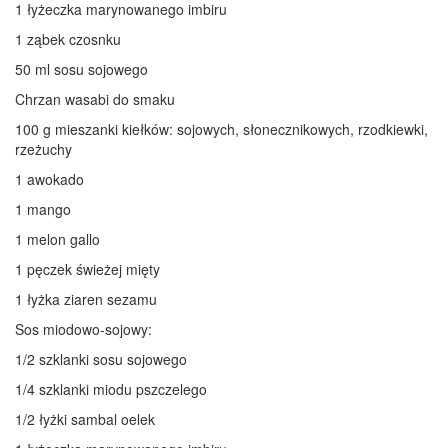
1 łyżeczka marynowanego imbiru
1 ząbek czosnku
50 ml sosu sojowego
Chrzan wasabi do smaku
100 g mieszanki kiełków: sojowych, słonecznikowych, rzodkiewki,
rzeżuchy
1 awokado
1 mango
1 melon gallo
1 pęczek świeżej mięty
1 łyżka ziaren sezamu
Sos miodowo-sojowy:
1/2 szklanki sosu sojowego
1/4 szklanki miodu pszczelego
1/2 łyżki sambal oelek