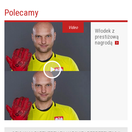
Polecamy
Video
Włodek z
prestiżową
nagrodą