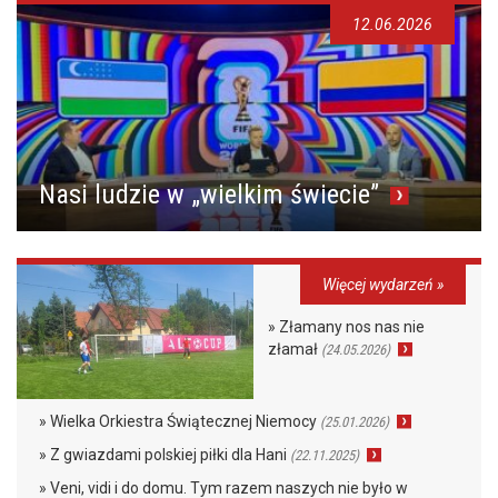
12.06.2026
Nasi ludzie w „wielkim świecie”
Więcej wydarzeń »
» Złamany nos nas nie
złamał
(24.05.2026)
» Wielka Orkiestra Świątecznej Niemocy
(25.01.2026)
» Z gwiazdami polskiej piłki dla Hani
(22.11.2025)
» Veni, vidi i do domu. Tym razem naszych nie było w