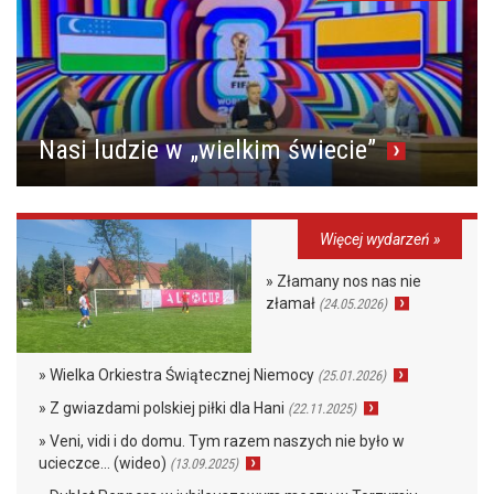
Nasi ludzie w „wielkim świecie”
Więcej wydarzeń »
» Złamany nos nas nie
złamał
(24.05.2026)
» Wielka Orkiestra Świątecznej Niemocy
(25.01.2026)
» Z gwiazdami polskiej piłki dla Hani
(22.11.2025)
» Veni, vidi i do domu. Tym razem naszych nie było w
ucieczce… (wideo)
(13.09.2025)