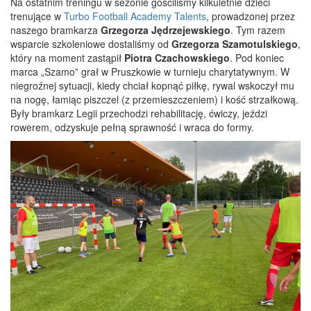
Na o
statnim treningu w sezonie gościliśmy kilkuletnie dzieci
trenujące w
Turbo Football Academy Talents
, prowadzonej przez
naszego bramkarza
Grzegorza Jędrzejewskiego
. Tym razem
wsparcie szkoleniowe dostaliśmy od
Grzegorza Szamotulskiego
,
który na moment zastąpił
Piotra Czachowskiego
. Pod koniec
marca „Szamo” grał w Pruszkowie w turnieju charytatywnym. W
niegroźnej sytuacji, kiedy chciał kopnąć piłkę, rywal wskoczył mu
na nogę, łamiąc piszczel (z przemieszczeniem) i kość strzałkową.
Były bramkarz Legii
przechodzi rehabilitację, ćwiczy, jeździ
rowerem, odzyskuje pełną sprawność i wraca do formy.