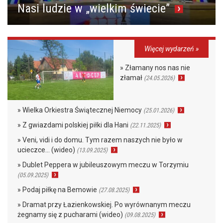
Nasi ludzie w „wielkim świecie”
Więcej wydarzeń »
» Złamany nos nas nie
złamał
(24.05.2026)
» Wielka Orkiestra Świątecznej Niemocy
(25.01.2026)
» Z gwiazdami polskiej piłki dla Hani
(22.11.2025)
» Veni, vidi i do domu. Tym razem naszych nie było w
ucieczce… (wideo)
(13.09.2025)
» Dublet Peppera w jubileuszowym meczu w Torzymiu
(05.09.2025)
» Podaj piłkę na Bemowie
(27.08.2025)
» Dramat przy Łazienkowskiej. Po wyrównanym meczu
żegnamy się z pucharami (wideo)
(09.08.2025)