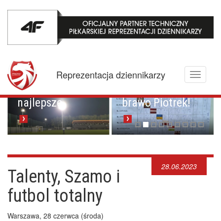
Mistrzowskie
karne z
Championem.
Pucharowa
Reprezentacja dziennikarzy
Toggle
przygoda trwa w
Brawo Lenkija,
navigati
najlepsze
brawo Piotrek!
28.06.2023
Talenty, Szamo i
futbol totalny
Warszawa, 28 czerwca (środa)