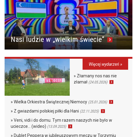
Nasi ludzie w „wielkim świecie”
Więcej wydarzeń »
» Złamany nos nas nie
złamał
(24.05.2026)
» Wielka Orkiestra Świątecznej Niemocy
(25.01.2026)
» Z gwiazdami polskiej piłki dla Hani
(22.11.2025)
» Veni, vidi i do domu. Tym razem naszych nie było w
ucieczce… (wideo)
(13.09.2025)
» Dublet Peppera w jubileuszowym meczu w Torzymiu