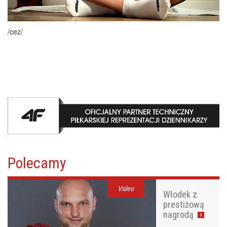
/cez/
Polecamy
Video
Włodek z
prestiżową
nagrodą