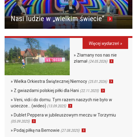
Nasi ludzie w „wielkim świecie”
Więcej wydarzeń »
» Złamany nos nas nie
złamał
(24.05.2026)
» Wielka Orkiestra Świątecznej Niemocy
(25.01.2026)
» Z gwiazdami polskiej piłki dla Hani
(22.11.2025)
» Veni, vidi i do domu. Tym razem naszych nie było w
ucieczce… (wideo)
(13.09.2025)
» Dublet Peppera w jubileuszowym meczu w Torzymiu
(05.09.2025)
» Podaj piłkę na Bemowie
(27.08.2025)