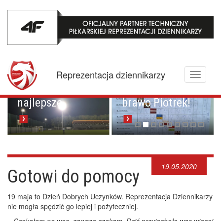
Mistrzowskie
karne z
Championem.
Pucharowa
Reprezentacja dziennikarzy
Toggle
przygoda trwa w
Brawo Lenkija,
navigati
najlepsze
brawo Piotrek!
19.05.2020
Gotowi do pomocy
19 maja to Dzień Dobrych Uczynków. Reprezentacja Dziennikarzy
nie mogła spędzić go lepiej i pożyteczniej.
–
Czekałem na was, zawsze czekam. Dziś przyjechało was więcej