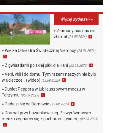
Więcej wydarzeń »
» Złamany nos nas nie
złamał
(24.05.2026)
» Wielka Orkiestra Świątecznej Niemocy
(25.01.2026)
» Z gwiazdami polskiej piłki dla Hani
(22.11.2025)
» Veni, vidi i do domu. Tym razem naszych nie było
w ucieczce… (wideo)
(13.09.2025)
» Dublet Peppera w jubileuszowym meczu w
Torzymiu
(05.09.2025)
» Podaj piłkę na Bemowie
(27.08.2025)
» Dramat przy Łazienkowskiej. Po wyrównanym
meczu żegnamy się z pucharami (wideo)
(09.08.2025)