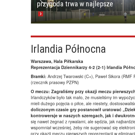
przygoda trwa w najlepsze
Irlandia Północna
Warszawa, Hala Piłkarska
Reprezentacja Dziennikarzy
4-2 (2-1)
Irlandia Półn
Bramki:
Andrzej Twarowski (C+), Paweł Sikora (RMF F
(rzecznik prasowy PZPN)
O meczu:
Zagraliśmy przy okazji meczu pierwszych 
Irlandczyków było tak mało, że musieliśmy im wypoży
mieli dużego pojęcia o piłce, ale niestety, dostosowali
doliczonym czasie gry postanowił uratować „Dzie
kontrowersje w naszych szeregach, jak i dwukrotn
się nawet żegnać z rywalami, ale sędzia, jak najbardzie
wspomniał wcześniej, żeby nie sugerować się elektron
przy okazji meczu pierwszych reprezentacji w eliminacj