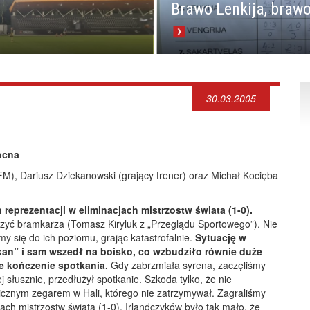
Brawo Lenkija, brawo
30.03.2005
ocna
M), Dariusz Dziekanowski (grający trener) oraz Michał Kocięba
reprezentacji w eliminacjach mistrzostw świata (1-0).
czyć bramkarza (Tomasz Kiryluk z „Przeglądu Sportowego”). Nie
śmy się do ich poziomu, grając katastrofalnie.
Sytuację w
kan” i sam wszedł na boisko, co wzbudziło równie duże
e kończenie spotkania.
Gdy zabrzmiała syrena, zaczęliśmy
j słusznie, przedłużył spotkanie. Szkoda tylko, że nie
icznym zegarem w Hali, którego nie zatrzymywał. Zagraliśmy
ach mistrzostw świata (1-0). Irlandczyków było tak mało, że