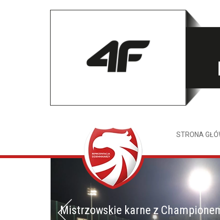
STRONA GŁ
Mistrzowskie karne z Champione