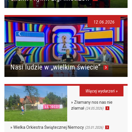
12.06.2026
Nasi ludzie w „wielkim świecie”
Więcej wydarzeń »
» Złamany nos nas nie
złamał
(24.05.2026)
» Wielka Orkiestra Świątecznej Niemocy
(25.01.2026)