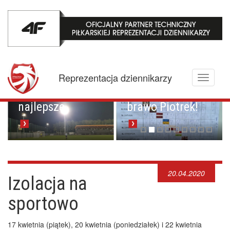
Mistrzowskie
karne z
Championem.
Pucharowa
Reprezentacja dziennikarzy
Toggle
przygoda trwa w
Brawo Lenkija,
navigati
najlepsze
brawo Piotrek!
20.04.2020
Izolacja na
sportowo
17 kwietnia (piątek), 20 kwietnia (poniedziałek) i 22 kwietnia