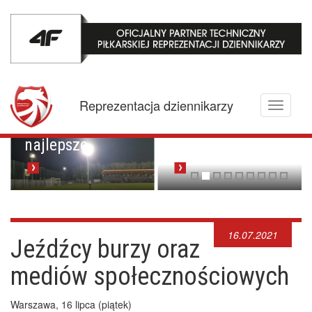
Mistrzowskie
karne z
Championem.
Pucharowa
Reprezentacja dziennikarzy
Toggle
przygoda trwa w
Brawo Lenkija,
navigati
najlepsze
brawo Piotrek!
16.07.2021
Jeźdźcy burzy oraz
mediów społecznościowych
Warszawa, 16 lipca (piątek)