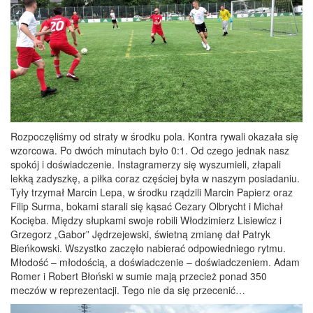
Rozpoczęliśmy od straty w środku pola. Kontra rywali okazała się
wzorcowa. Po dwóch minutach było 0:1. Od czego jednak nasz
spokój i doświadczenie. Instagramerzy się wyszumieli, złapali
lekką zadyszkę, a piłka coraz częściej była w naszym posiadaniu.
Tyły trzymał Marcin Lepa, w środku rządzili Marcin Papierz oraz
Filip Surma, bokami starali się kąsać Cezary Olbrycht i Michał
Kocięba. Między słupkami swoje robili Włodzimierz Lisiewicz i
Grzegorz „Gabor” Jędrzejewski, świetną zmianę dał Patryk
Bieńkowski. Wszystko zaczęło nabierać odpowiedniego rytmu.
Młodość – młodością, a doświadczenie – doświadczeniem. Adam
Romer i Robert Błoński w sumie mają przecież ponad 350
meczów w reprezentacji. Tego nie da się przecenić…