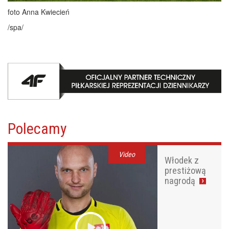
foto Anna Kwiecień
/spa/
Polecamy
Video
Włodek z
prestiżową
nagrodą