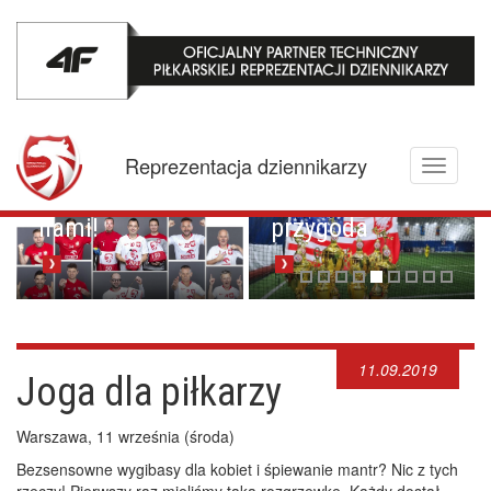
Za wielką wodą,
czyli
Reprezentacja dziennikarzy
Toggle
amerykańska
Zagrajcie z
navigati
przygoda
nami!
11.09.2019
Joga dla piłkarzy
Warszawa, 11 września (środa)
Bezsensowne wygibasy dla kobiet i śpiewanie mantr? Nic z tych
rzeczy! Pierwszy raz mieliśmy taką rozgrzewkę. Każdy dostał