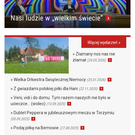
Nasi ludzie w „wielkim świecie”
Więcej wydarzeń »
» Złamany nos nas nie
złamał
(24.05.2026)
» Wielka Orkiestra Świątecznej Niemocy
(25.01.2026)
» Z gwiazdami polskiej piłki dla Hani
(22.11.2025)
» Veni, vidi i do domu. Tym razem naszych nie było w
ucieczce… (wideo)
(13.09.2025)
» Dublet Peppera w jubileuszowym meczu w Torzymiu
(05.09.2025)
» Podaj piłkę na Bemowie
(27.08.2025)