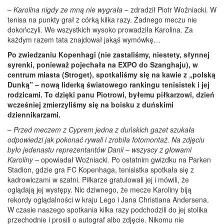
–
Karolina nigdy ze mną nie wygrała
– zdradził Piotr Woźniacki. W
tenisa na punkty grał z córką kilka razy. Żadnego meczu nie
dokończyli. We wszystkich wysoko prowadziła Karolina. Za
każdym razem tata znajdował jakąś wymówkę…
Po zwiedzaniu Kopenhagi (nie zastaliśmy, niestety, słynnej
syrenki, ponieważ pojechała na EXPO do Szanghaju), w
centrum miasta (Stroget), spotkaliśmy się na kawie z „polską
Dunką” – nową liderką światowego rankingu tenisistek i jej
rodzicami. To dzięki panu Piotrowi, byłemu piłkarzowi, dzień
wcześniej zmierzyliśmy się na boisku z duńskimi
dziennikarzami.
–
Przed meczem z Cyprem jedna z duńskich gazet szukała
odpowiedzi jak pokonać rywali i zrobiła fotomontaż. Na zdjęciu
było jedenastu reprezentantów Danii – wszyscy z głowami
Karoliny –
opowiadał Woźniacki. Po ostatnim gwizdku na Parken
Stadion, gdzie gra FC Kopenhaga, tenisistka spotkała się z
kadrowiczami w szatni. Piłkarze gratulowali jej i mówili, że
oglądają jej występy. Nic dziwnego, że mecze Karoliny biją
rekordy oglądalności w kraju Lego i Jana Christiana Andersena.
W czasie naszego spotkania kilka razy podchodzili do jej stolika
przechodnie i prosili o autograf albo zdjęcie. Nikomu nie