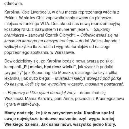
odmówiła.
Karolina, kibic Liverpoolu, w dniu meczu reprezentacji wróciła z
Pekinu. W stolicy Chin zapewniła sobie awans na pierwsze
miejsce w rankingu WTA. Dostała od nas nową reprezentacyjną
koszulkę NIKE z nazwiskiem i numerem jeden. –
Szukamy
bramkarza
– żartował Czarek Olbrycht. –
Odblokowałaś się na
korcie od karnego na naszym treningu
– dodał Wojtek Jagoda i
wyliczył szybko ile zarobiła i wygrała turniejów od naszego
poprzedniego spotkania, w Warszawie.
Dowiedzieliśmy się, że Karolina będzie nową twarzą polskiej
kampanii
„Pij mleko, będziesz wielki”
, jak wysokie podatki
„wygoniły” ją z Kopenhagi do Monako, dlaczego ćwiczy z piłką
lekarską i jak dużo biega: –
Musiałam kiedyś wbiegać pod górkę
do kasyna. Jeśli się nie wyrobiłam w czasie, musiałam powtarzać
.
–
Poproszę o kilka pytań do mojej żony
– dopominał się
Woźniacki. Mama Karoliny, pani Anna, pochodzi z Krasnegostawu
i grała w siatkówkę.
Mamy nadzieję, że już w przyszłym roku Karolina spełni
swoje największe tenisowe marzenie, czyli wygra turniej
Wielkiego Szlema. Jak sama mówi, wszystko jedno który.