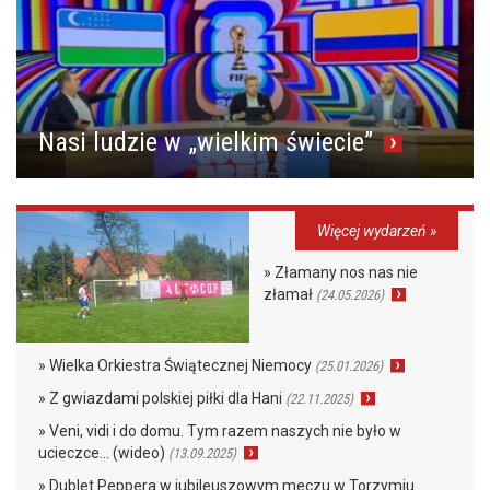
Nasi ludzie w „wielkim świecie”
Więcej wydarzeń »
» Złamany nos nas nie
złamał
(24.05.2026)
» Wielka Orkiestra Świątecznej Niemocy
(25.01.2026)
» Z gwiazdami polskiej piłki dla Hani
(22.11.2025)
» Veni, vidi i do domu. Tym razem naszych nie było w
ucieczce… (wideo)
(13.09.2025)
» Dublet Peppera w jubileuszowym meczu w Torzymiu