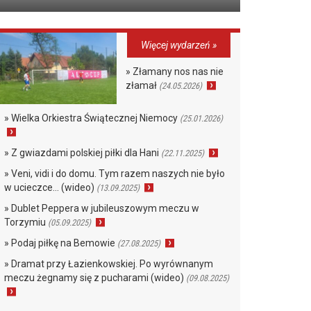
Więcej wydarzeń »
» Złamany nos nas nie
złamał
(24.05.2026)
» Wielka Orkiestra Świątecznej Niemocy
(25.01.2026)
» Z gwiazdami polskiej piłki dla Hani
(22.11.2025)
» Veni, vidi i do domu. Tym razem naszych nie było
w ucieczce… (wideo)
(13.09.2025)
» Dublet Peppera w jubileuszowym meczu w
Torzymiu
(05.09.2025)
» Podaj piłkę na Bemowie
(27.08.2025)
» Dramat przy Łazienkowskiej. Po wyrównanym
meczu żegnamy się z pucharami (wideo)
(09.08.2025)