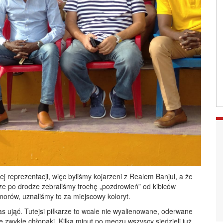
ej reprezentacji, więc byliśmy kojarzeni z Realem Banjul, a że
e po drodze zebraliśmy trochę „pozdrowień” od kibiców
morów, uznaliśmy to za miejscowy koloryt.
 nas ująć. Tutejsi piłkarze to wcale nie wyalienowane, oderwane
e zwykłe chłopaki. Kilka minut po meczu wszyscy siedzieli już