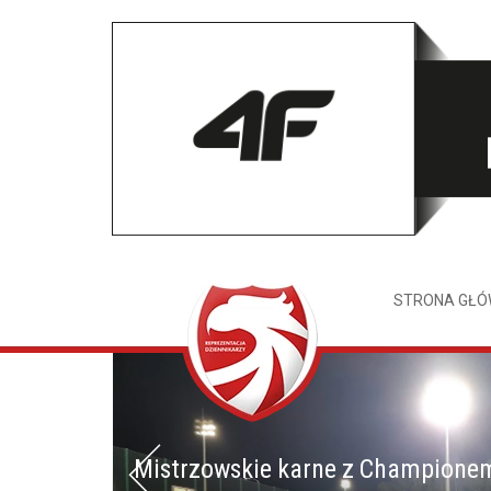
STRONA GŁ
Mistrzowskie karne z Champione