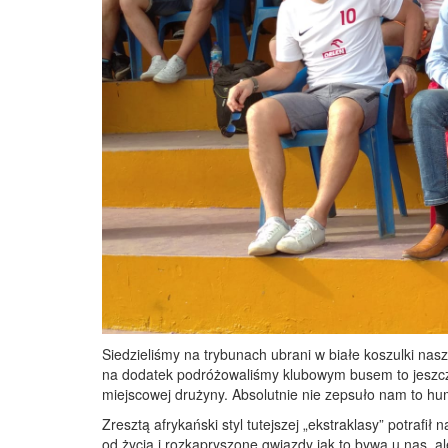
Siedzieliśmy na trybunach ubrani w białe koszulki nasz
na dodatek podróżowaliśmy klubowym busem to jeszcz
miejscowej drużyny. Absolutnie nie zepsuło nam to hu
Zresztą afrykański styl tutejszej „ekstraklasy” potrafił
od życia i rozkapryszone gwiazdy jak to bywa u nas, al