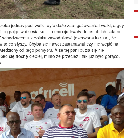
rzeba jednak pochwalić: było dużo zaangażowania i walki, a gdy
 to grając w dziesiątkę – to emocje trwały do ostatnich sekund.
ła” schodzącemu z boiska zawodnikowi (czerwona kartka), że
ć w to co słyszy. Chyba się nawet zastanawiał czy nie wejść na
dwiedziony od tego pomysłu. A że tej pani buzia się nie
obiło się trochę cieplej, mimo że przecież i tak już było gorąco.
o.