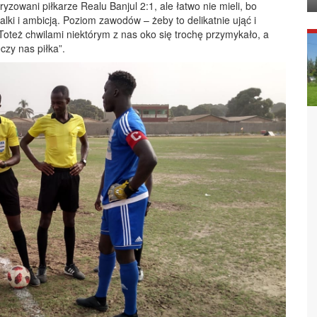
yzowani piłkarze Realu Banjul 2:1, ale łatwo nie mieli, bo
alki i ambicją. Poziom zawodów – żeby to delikatnie ująć i
 Toteż chwilami niektórym z nas oko się trochę przymykało, a
czy nas piłka”.