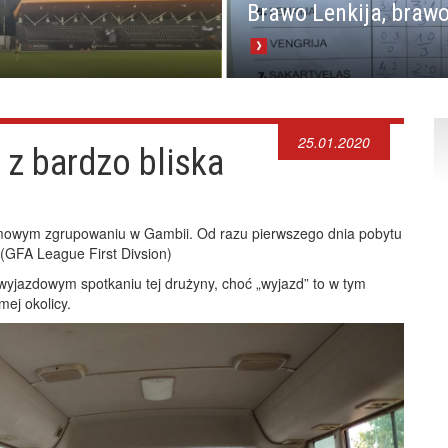
Brawo Lenkija, brawo
25.01.2020
 z bardzo bliska
imowym zgrupowaniu w Gambii. Od razu pierwszego dnia pobytu
 (GFA League First Divsion)
wyjazdowym spotkaniu tej drużyny, choć „wyjazd” to w tym
ej okolicy.