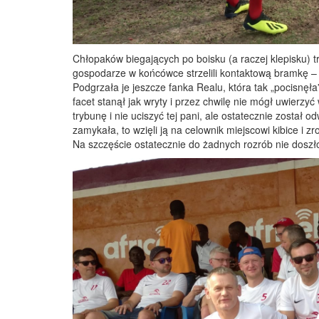
Chłopaków biegających po boisku (a raczej klepisku) t
gospodarze w końcówce strzelili kontaktową bramkę – i
Podgrzała je jeszcze fanka Realu, która tak „pocisnę
facet stanął jak wryty i przez chwilę nie mógł uwierzy
trybunę i nie uciszyć tej pani, ale ostatecznie został o
zamykała, to wzięli ją na celownik miejscowi kibice i zr
Na szczęście ostatecznie do żadnych rozrób nie doszł