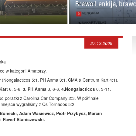
Brawo Lenkija, brawo
27.12.2009
nka
sce w kategorii Amatorzy.
 (Nongalacticos 5:1, PH Anma 3:1, CMA & Centrum Kart 4:1).
Kart
6, 5-6,
3. PH Anma
3, 6-6,
4.Nongalacticos
0, 3-11.
od porażki z Carolina Car Company 2:3. W półfinale
 miejsce wygraliśmy z Os Tornados 5:2.
j Bonecki, Adam Wasiewicz, Piotr Przybysz, Marcin
i Paweł Staniszewski.