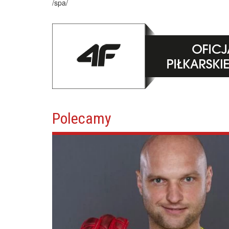
/spa/
Polecamy