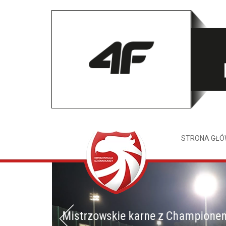
STRONA GŁ
Mistrzowskie karne z Champione