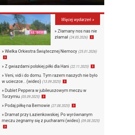
Więcej wydarzeń »
» Złamany nos nas nie
złamał
(24.05.2026)
» Wielka Orkiestra Świątecznej Niemocy
(25.01.2026)
» Z gwiazdami polskiej piłki dla Hani
(22.11.2025)
» Veni, vidi i do domu. Tym razem naszych nie było
w ucieczce… (wideo)
(13.09.2025)
» Dublet Peppera w jubileuszowym meczu w
Torzymiu
(05.09.2025)
» Podaj piłkę na Bemowie
(27.08.2025)
» Dramat przy Łazienkowskiej. Po wyrównanym
meczu żegnamy się z pucharami (wideo)
(09.08.2025)