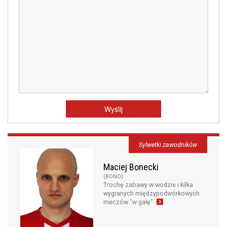
Sylwetki zawodników
Maciej Bonecki
(BONO)
Trochę zabawy w wodzie i kilka
wygranych międzypodwórkowych
meczów "w gałę"