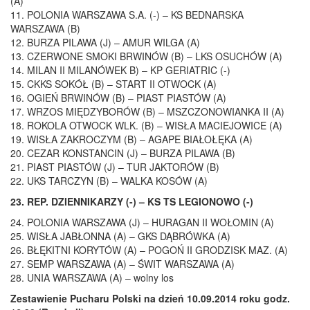
(A)
11. POLONIA WARSZAWA S.A. (-) – KS BEDNARSKA
WARSZAWA (B)
12. BURZA PILAWA (J) – AMUR WILGA (A)
13. CZERWONE SMOKI BRWINÓW (B) – LKS OSUCHÓW (A)
14. MILAN II MILANÓWEK B) – KP GERIATRIC (-)
15. CKKS SOKÓŁ (B) – START II OTWOCK (A)
16. OGIEŃ BRWINÓW (B) – PIAST PIASTÓW (A)
17. WRZOS MIĘDZYBORÓW (B) – MSZCZONOWIANKA II (A)
18. ROKOLA OTWOCK WLK. (B) – WISŁA MACIEJOWICE (A)
19. WISŁA ZAKROCZYM (B) – AGAPE BIAŁOŁĘKA (A)
20. CEZAR KONSTANCIN (J) – BURZA PILAWA (B)
21. PIAST PIASTÓW (J) – TUR JAKTORÓW (B)
22. UKS TARCZYN (B) – WALKA KOSÓW (A)
23. REP. DZIENNIKARZY (-) – KS TS LEGIONOWO (-)
24. POLONIA WARSZAWA (J) – HURAGAN II WOŁOMIN (A)
25. WISŁA JABŁONNA (A) – GKS DĄBRÓWKA (A)
26. BŁĘKITNI KORYTÓW (A) – POGOŃ II GRODZISK MAZ. (A)
27. SEMP WARSZAWA (A) – ŚWIT WARSZAWA (A)
28. UNIA WARSZAWA (A) – wolny los
Zestawienie Pucharu Polski na dzień 10.09.2014 roku godz.