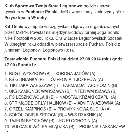
Klub Sportowy Twoja Stara Legionowo
będzie naszym
rywalem w
Pucharze Polski
. Jeśli awansujemy, zmierzymy się z
Przyszłością Włochy
.
KS TS
nie występuje w rozgrywkach ligowych organizowanych
przez MZPN. Powstał na międzynarodowy turniej Joga Bonito
Nike Football w 2005 roku. Gra w Lidze Legionowskich Szóstek.
W ubiegłym roku odpadł w pierwszej rundzie Pucharu Polski z
juniorami Legionovii Legionowo (0:1).
Zestawienie Pucharu Polski na dzień 27.08.2014 roku godz.
17.00 (Runda I):
1. BUG II WYSZKÓW (B) – KORONA JADÓW (A)
2. KS GLINIANKA (B) – JÓZEFOVIA II JÓZEFÓW (A)
3. TIKI TAKA WARSZAWA (-) – FARMACJA TARCHOMIN (B)
4. UKS KAMIONEK WARSZAWA (B)- INTER WARSZAWA (B)
5. FC LESZNOWOLA II (B) – NADSTAL KRZAKI CZAPL. (A)
6. STR MŁODE ORŁY HALINÓW (B) – ADVIT WIĄZOWNA (A)
7. ORZEŁ KAMPINOS (B) – PROMYK NOWA SUCHA (A)
8. SOKÓŁ OSIR II SEROCK (B) – WKS RZĄŚNIK (A)
9. TAJFUN BROCHÓW (B) – FC PŁOCHOCIN (A)
10. VULCAN II WÓLKA MLĄDZKA (B) – PROMNIK ŁASKARZEW