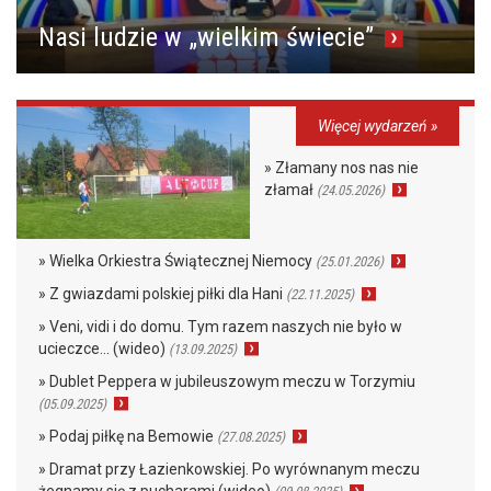
Nasi ludzie w „wielkim świecie”
Więcej wydarzeń »
» Złamany nos nas nie
złamał
(24.05.2026)
» Wielka Orkiestra Świątecznej Niemocy
(25.01.2026)
» Z gwiazdami polskiej piłki dla Hani
(22.11.2025)
» Veni, vidi i do domu. Tym razem naszych nie było w
ucieczce… (wideo)
(13.09.2025)
» Dublet Peppera w jubileuszowym meczu w Torzymiu
(05.09.2025)
» Podaj piłkę na Bemowie
(27.08.2025)
» Dramat przy Łazienkowskiej. Po wyrównanym meczu
żegnamy się z pucharami (wideo)