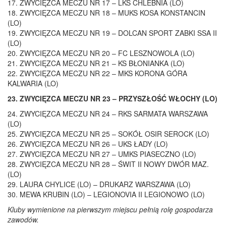
17. ZWYCIĘZCA MECZU NR 17 – LKS CHLEBNIA (LO)
18. ZWYCIĘZCA MECZU NR 18 – MUKS KOSA KONSTANCIN
(LO)
19. ZWYCIĘZCA MECZU NR 19 – DOLCAN SPORT ZABKI SSA II
(LO)
20. ZWYCIĘZCA MECZU NR 20 – FC LESZNOWOLA (LO)
21. ZWYCIĘZCA MECZU NR 21 – KS BŁONIANKA (LO)
22. ZWYCIĘZCA MECZU NR 22 – MKS KORONA GÓRA
KALWARIA (LO)
23. ZWYCIĘZCA MECZU NR 23 – PRZYSZŁOŚĆ WŁOCHY (LO)
24. ZWYCIĘZCA MECZU NR 24 – RKS SARMATA WARSZAWA
(LO)
25. ZWYCIĘZCA MECZU NR 25 – SOKÓŁ OSIR SEROCK (LO)
26. ZWYCIĘZCA MECZU NR 26 – UKS ŁADY (LO)
27. ZWYCIĘZCA MECZU NR 27 – UMKS PIASECZNO (LO)
28. ZWYCIĘZCA MECZU NR 28 – ŚWIT II NOWY DWÓR MAZ.
(LO)
29. LAURA CHYLICE (LO) – DRUKARZ WARSZAWA (LO)
30. MEWA KRUBIN (LO) – LEGIONOVIA II LEGIONOWO (LO)
Kluby wymienione na pierwszym miejscu pełnią rolę gospodarza
zawodów.