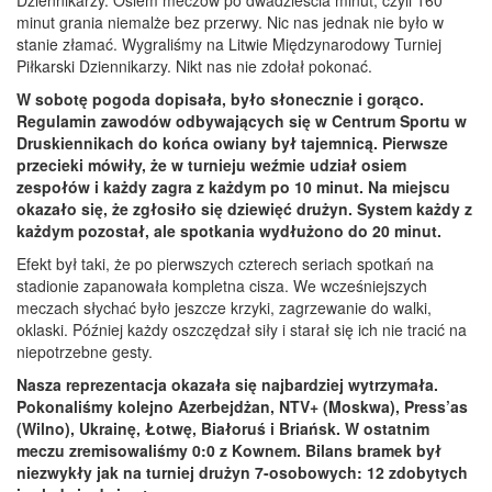
minut grania niemalże bez przerwy. Nic nas jednak nie było w
stanie złamać. Wygraliśmy na Litwie Międzynarodowy Turniej
Piłkarski Dziennikarzy. Nikt nas nie zdołał pokonać.
W sobotę pogoda dopisała, było słonecznie i gorąco.
Regulamin zawodów odbywających się w Centrum Sportu w
Druskiennikach do końca owiany był tajemnicą. Pierwsze
przecieki mówiły, że w turnieju weźmie udział osiem
zespołów i każdy zagra z każdym po 10 minut. Na miejscu
okazało się, że zgłosiło się dziewięć drużyn. System każdy z
każdym pozostał, ale spotkania wydłużono do 20 minut.
Efekt był taki, że po pierwszych czterech seriach spotkań na
stadionie zapanowała kompletna cisza. We wcześniejszych
meczach słychać było jeszcze krzyki, zagrzewanie do walki,
oklaski. Później każdy oszczędzał siły i starał się ich nie tracić na
niepotrzebne gesty.
Nasza reprezentacja okazała się najbardziej wytrzymała.
Pokonaliśmy kolejno Azerbejdżan, NTV+ (Moskwa), Press’as
(Wilno), Ukrainę, Łotwę, Białoruś i Briańsk. W ostatnim
meczu zremisowaliśmy 0:0 z Kownem. Bilans bramek był
niezwykły jak na turniej drużyn 7-osobowych: 12 zdobytych