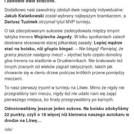
i zaledwie dwie stracone.
Dodatkowo nasi zawodnicy zdobyli dwie nagrody indywidualne:
Jakub Kwiatkowski
został wybrany najlepszym bramkarzem, a
Dariusz Tuzimek
otrzymał tytuł MVP turnieju.
O tak zdecydowanym sukcesie zadecydowała między innymi
taktyka trenera
Wojciecha Jagody
. W kilku spotkaniach zalecił
dosłowne stosowanie starej piłkarskiej zasady:
Lepiej mądrze
stać na boisku, niż głupio biegać
. –
Nie biegaj! Pamiętaj, że
gramy jeszcze następny mecz!
– słychać było często donośny
głos trenera na stadionie w Druskiennikach. Nie brakowało też
innych znanych od wieków zagrań taktycznych, takich jak
chowanie się w cieniu drzew podczas krótkich przerw pomiędzy
meczami.
To nasz pierwszy tryumf w turnieju na Litwie. Mimo że nigdy nie
przegraliśmy tam meczu, nigdy też nie udało nam się zająć
pierwszego miejsca, bo finały przegrywaliśmy po karnych.
Odnotowaliśmy jeszcze jeden sukces. Na boisku zdobyliśmy
22 punkty, czyli o 18 więcej niż kierowca naszego autokaru w
drodze na Litwę…
/olo/