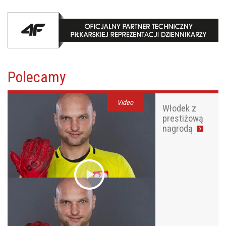
Polecamy
Video
Włodek z
prestiżową
nagrodą