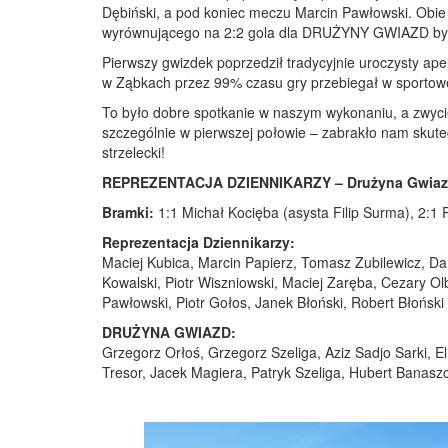
Dębiński, a pod koniec meczu Marcin Pawłowski. Obie 
wyrównującego na 2:2 gola dla DRUŻYNY GWIAZD był
Pierwszy gwizdek poprzedził tradycyjnie uroczysty ap
w Ząbkach przez 99% czasu gry przebiegał w sportowe
To było dobre spotkanie w naszym wykonaniu, a zwyci
szczególnie w pierwszej połowie – zabrakło nam skutec
strzelecki!
REPREZENTACJA DZIENNIKARZY – Drużyna Gwiazd
Bramki:
1:1 Michał Kocięba (asysta Filip Surma), 2:1 R
Reprezentacja Dziennikarzy:
Maciej Kubica, Marcin Papierz, Tomasz Zubilewicz, Da
Kowalski, Piotr Wiszniowski, Maciej Zaręba, Cezary Olb
Pawłowski, Piotr Gołos, Janek Błoński, Robert Błoński
DRUŻYNA GWIAZD:
Grzegorz Orłoś, Grzegorz Szeliga, Aziz Sadjo Sarki, E
Tresor, Jacek Magiera, Patryk Szeliga, Hubert Banasz