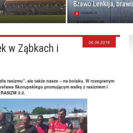
Brawo Lenkija, brawo
06.06.2016
ek w Ząbkach i
dla rasizmu”, ale także nasze – na boisku. W rozegranym
osława Skorupskiego promującym walkę z rasizmem i
 RASIZM 3:2.