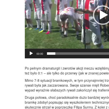
00:00
Po pełnym dramaturgii i zwrotów akcji meczu wzięliś
też było 0:1 – ale tylko do przerwy (jak w znanej pow
Mimo 7-8 sytuacji bramkowych, w tym przynajmniej tr
rywali była jak zaczarowana. Swoje szanse mięli Robert
wypad wyraźnie słabszych rywali zakończył się trafien
Druga połowa, choć paradoksalnie dużo bardziej wyró
bramkę zdobył popisując się wyszkoleniem technicznym
skutecznie strzał w poprzeczkę Filipa Surmy. Z kolei z 