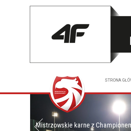
STRONA GŁ
Mistrzowskie karne z Champione