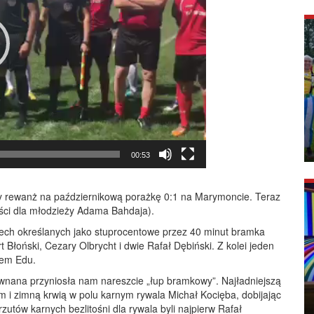
00:53
my rewanż na październikową porażkę 0:1 na Marymoncie. Teraz
ieści dla młodzieży Adama Bahdaja).
zech określanych jako stuprocentowe przez 40 minut bramka
 Błoński, Cezary Olbrycht i dwie Rafał Dębiński. Z kolei jeden
iem Edu.
wnana przyniosła nam nareszcie „łup bramkowy”. Najładniejszą
 i zimną krwią w polu karnym rywala Michał Kocięba, dobijając
rzutów karnych bezlitośni dla rywala byli najpierw Rafał