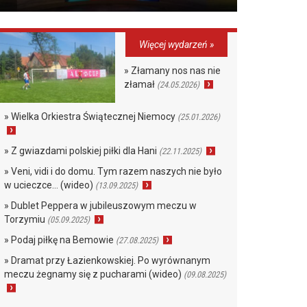
Więcej wydarzeń »
» Złamany nos nas nie
złamał
(24.05.2026)
» Wielka Orkiestra Świątecznej Niemocy
(25.01.2026)
» Z gwiazdami polskiej piłki dla Hani
(22.11.2025)
» Veni, vidi i do domu. Tym razem naszych nie było
w ucieczce… (wideo)
(13.09.2025)
» Dublet Peppera w jubileuszowym meczu w
Torzymiu
(05.09.2025)
» Podaj piłkę na Bemowie
(27.08.2025)
» Dramat przy Łazienkowskiej. Po wyrównanym
meczu żegnamy się z pucharami (wideo)
(09.08.2025)