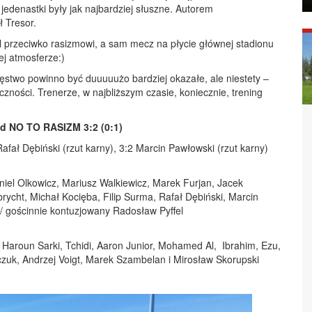
jedenastki były jak najbardziej słuszne. Autorem
 Tresor.
el przeciwko rasizmowi, a sam mecz na płycie głównej stadionu
j atmosferze:)
ęstwo powinno być duuuuużo bardziej okazałe, ale niestety –
zności. Trenerze, w najbliższym czasie, koniecznie, trening
 NO TO RASIZM 3:2 (0:1)
afał Dębiński (rzut karny), 3:2 Marcin Pawłowski (rzut karny)
niel Olkowicz, Mariusz Walkiewicz, Marek Furjan, Jacek
rycht, Michał Kocięba, Filip Surma, Rafał Dębiński, Marcin
 / gościnnie kontuzjowany Radosław Pyffel
l Haroun Sarki, Tchidi, Aaron Junior, Mohamed Al, Ibrahim, Ezu,
czuk, Andrzej Voigt, Marek Szambelan i Mirosław Skorupski