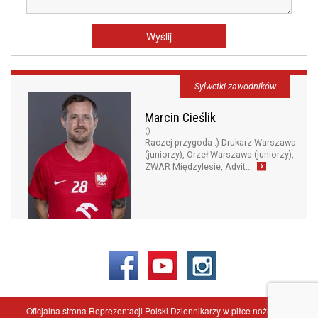
Sylwetki zawodników
Marcin Cieślik
()
Raczej przygoda :) Drukarz Warszawa
(juniorzy), Orzeł Warszawa (juniorzy),
ZWAR Międzylesie, Advit...
Oficjalna strona Reprezentacji Polski Dziennikarzy w piłce nożnej - ©