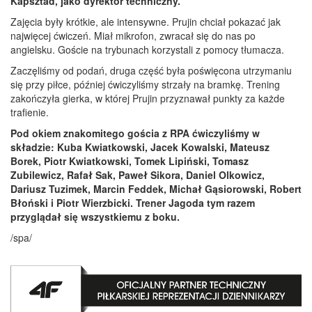
Kapsztad, jako dyrektor techniczny.
Zajęcia były krótkie, ale intensywne. Prujin chciał pokazać jak
najwięcej ćwiczeń. Miał mikrofon, zwracał się do nas po
angielsku. Goście na trybunach korzystali z pomocy tłumacza.
Zaczęliśmy od podań, druga część była poświęcona utrzymaniu
się przy piłce, później ćwiczyliśmy strzały na bramkę. Trening
zakończyła gierka, w której Prujin przyznawał punkty za każde
trafienie.
Pod okiem znakomitego gościa z RPA ćwiczyliśmy w
składzie: Kuba Kwiatkowski, Jacek Kowalski, Mateusz
Borek, Piotr Kwiatkowski, Tomek Lipiński, Tomasz
Zubilewicz, Rafał Sak, Paweł Sikora, Daniel Olkowicz,
Dariusz Tuzimek, Marcin Feddek, Michał Gąsiorowski, Robert
Błoński i Piotr Wierzbicki. Trener Jagoda tym razem
przyglądał się wszystkiemu z boku.
/spa/