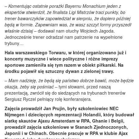
–
Komentując ostatnie porażki Bayernu Monachium jeden z
ekspertów stwierdził, że finalista Ligi Mistrzów traci punkty, bo
trener bawarczyków zapowiedział w sierpniu, że dopiero później
będą w formie. Zapewniam was, że wasz szczyt formy przyszedł
właśnie dzisiaj
– dodawał nam otuchy Wojciech Jagoda.
Jednocześnie trener odradzał nam patrzenie na wypełnione
trybuny…
Hala warszawskiego Torwaru, w której organizowano już i
koncerty muzyczne i wiece polityczne i różne imprezy
sportowe zamieniła się tym razem w obiekt piłkarski. Na
środku pojawił się sztuczny dywan z zielonej trawy.
–
Mam nadzieję, że będą się państwo dobrze bawić, może będzie
okazja, żeby się pośmiać –
tymi słowami, przed naszą
prezentacją, zwrócił się do siedzących na trybunach trenerów
Sergiusz Ryczel pełniący rolę konferansjera.
Zajęcia prowadził Jan Prujin, były szkoleniowiec NEC
Nijmegen i dziecięcych reprezentacji Holandii, który budował
siatkę skautów Ajaxu Amsterdam w RPA, Ghanie i Belgii,
prowadził zajęcia szkoleniowe w Stanach Zjednoczonych,
Japonii i w Chinach. Obecnie pracuje w RPA w klubie Ajax