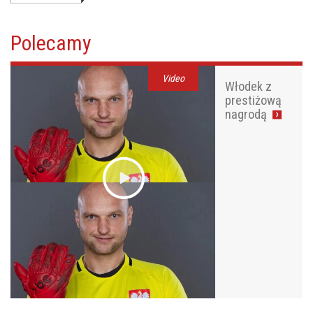
Polecamy
Video
Włodek z
prestiżową
nagrodą