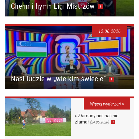
Chełm i hymn Ligi Mistrzów
12.06.2026
Nasi ludzie w „wielkim świecie”
Więcej wydarzeń »
» Złamany nos nas nie
złamał
(24.05.2026)