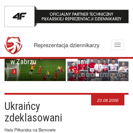
Przyspieszony
Reprezentacja dziennikarzy
Toggle
śmigus - dyngus
Zagrajcie z
navigati
w Zabrzu
nami!
23.08.2006
Ukraińcy
zdeklasowani
Hala Piłkarska na Bemowie