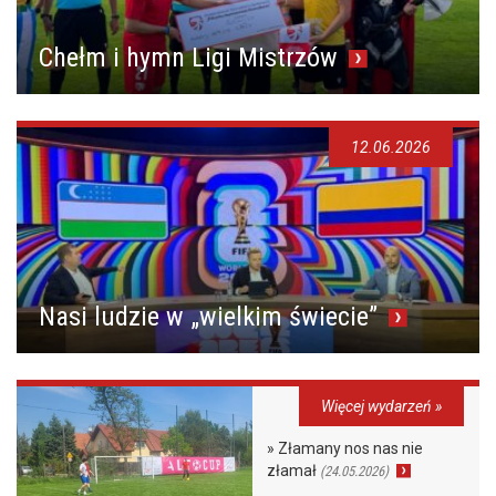
Chełm i hymn Ligi Mistrzów
12.06.2026
Nasi ludzie w „wielkim świecie”
Więcej wydarzeń »
» Złamany nos nas nie
złamał
(24.05.2026)