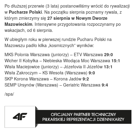
Po dłuższej przerwie (3 lata) postanowiliśmy wrócić do rywalizacji
w
Pucharze Polski
. Na początku sierpnia poznamy rywala, z
którym zmierzymy się
27 sierpnia w Nowym Dworze
Mazowieckim
. Intensywne przygotowania rozpoczynamy po
wakacjach, od 6 sierpnia.
W ubiegłym roku w pierwszej rundzie Pucharu Polski na
Mazowszu padło kilka „kosmicznych” wyników:
MKS Polonia Warszawa (juniorzy) – ETV Warszawa
29:0
Wicher II Kobyłka – Niebieska Wiodąca Moc Warszawa
15:1
Wisła Maciejowice (juniorzy) – Józefovia II Józefów
13:1
Wisła Zakroczym – KS Wesoła (Warszawa)
9:0
SKP Korona Warszawa – Korona Jadów
9:2
SEMP Ursynów (Warszawa) – Geriatric Warszawa
9:4
/spa/