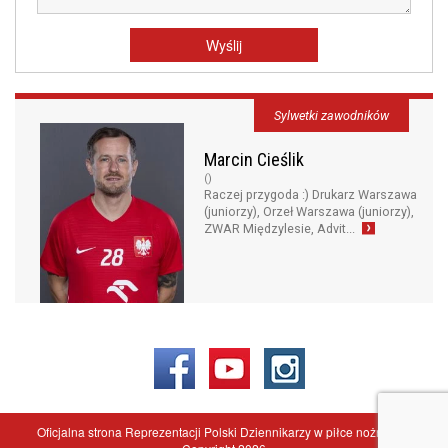
Sylwetki zawodników
Marcin Cieślik
()
Raczej przygoda :) Drukarz Warszawa
(juniorzy), Orzeł Warszawa (juniorzy),
ZWAR Międzylesie, Advit...
Oficjalna strona Reprezentacji Polski Dziennikarzy w piłce nożnej - ©