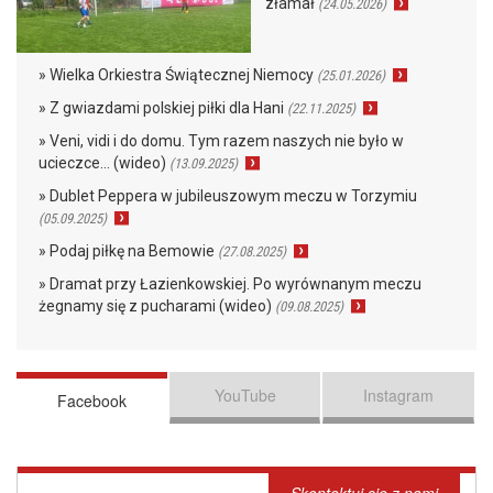
złamał
(24.05.2026)
» Wielka Orkiestra Świątecznej Niemocy
(25.01.2026)
» Z gwiazdami polskiej piłki dla Hani
(22.11.2025)
» Veni, vidi i do domu. Tym razem naszych nie było w
ucieczce… (wideo)
(13.09.2025)
» Dublet Peppera w jubileuszowym meczu w Torzymiu
(05.09.2025)
» Podaj piłkę na Bemowie
(27.08.2025)
» Dramat przy Łazienkowskiej. Po wyrównanym meczu
żegnamy się z pucharami (wideo)
(09.08.2025)
YouTube
Instagram
Facebook
Skontaktuj się z nami