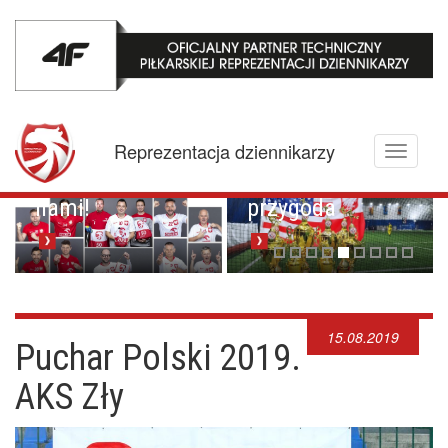
Za wielką wodą,
czyli
Reprezentacja dziennikarzy
Toggle
amerykańska
Mołdawskie trzy
navigati
przygoda
po trzy
15.08.2019
Puchar Polski 2019.
AKS Zły