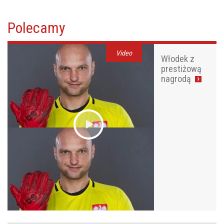
Polecamy
Video
Włodek z
prestiżową
nagrodą