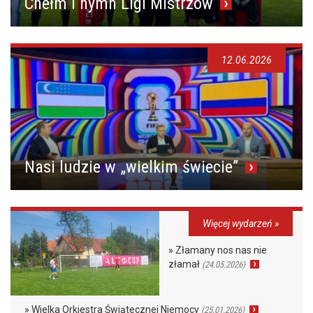
Chełm i hymn Ligi Mistrzów
12.06.2026
Nasi ludzie w „wielkim świecie”
Więcej wydarzeń »
» Złamany nos nas nie
złamał
(24.05.2026)
» Wielka Orkiestra Świątecznej Niemocy
(25.01.2026)