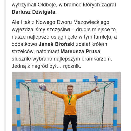
wytrzymali Oldboje, w bramce których zagrał
Dariusz Dźwigała
.
Ale i tak z Nowego Dworu Mazowieckiego
wyjeżdżaliśmy szczęśliwi – drugie miejsce to
nasze najlepsze osiągnięcie w tym turnieju, a
dodatkowo
Janek Błoński
został królem
strzelców, natomiast
Mateusza Prusa
słusznie wybrano najlepszym bramkarzem.
Jedną z nagród był… ręcznik.