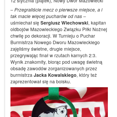
12 stycznia (piątek), Nowy Dwór Mazowiecki
–
Przegraliście mecz o pierwsze miejsce, a i
tak macie więcej pucharów od nas
–
uśmiechał się
Sergiusz Wiechowski
, kapitan
oldbojów Mazowieckiego Związku Piłki Nożnej
chwilę po dekoracji. W Turnieju o Puchar
Burmistrza Nowego Dworu Mazowieckiego
zajęliśmy świetne, drugie miejsce,
przegrywając finał w rzutach karnych 2:3.
Wynik znakomity, biorąc pod uwagę świetną
obsadę zawodów zorganizowanych przez
burmistrza
Jacka Kowalskiego
, który też
zaprezentował się na boisku.