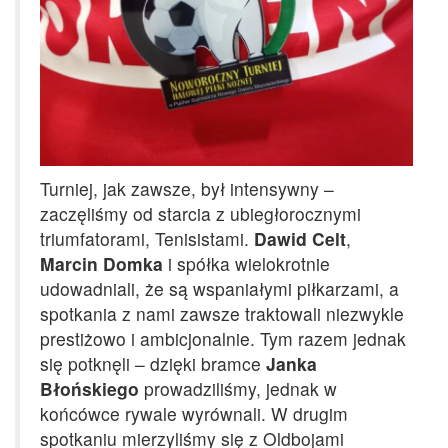
Turniej, jak zawsze, był intensywny –
zaczęliśmy od starcia z ubiegłorocznymi
triumfatorami, Tenisistami.
Dawid Celt
,
Marcin Domka
i spółka wielokrotnie
udowadniali, że są wspaniałymi piłkarzami, a
spotkania z nami zawsze traktowali niezwykle
prestiżowo i ambicjonalnie. Tym razem jednak
się potknęli – dzięki bramce
Janka
Błońskiego
prowadziliśmy, jednak w
końcówce rywale wyrównali. W drugim
spotkaniu mierzyliśmy się z Oldbojami