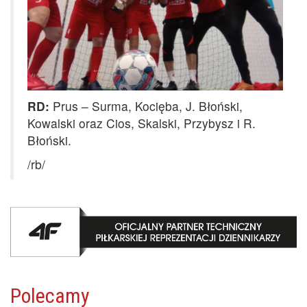
RD:
Prus – Surma, Kocięba, J. Błoński,
Kowalski oraz Cios, Skalski, Przybysz i R.
Błoński.
/rb/
Polecamy