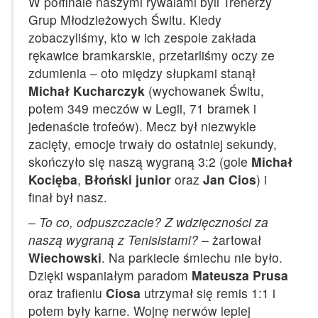
W półfinale naszymi rywalami byli Trenerzy
Grup Młodzieżowych Świtu. Kiedy
zobaczyliśmy, kto w ich zespole zakłada
rękawice bramkarskie, przetarliśmy oczy ze
zdumienia – oto między słupkami stanął
Michał Kucharczyk
(wychowanek Świtu,
potem 349 meczów w Legii, 71 bramek i
jedenaście trofeów). Mecz był niezwykle
zacięty, emocje trwały do ostatniej sekundy,
skończyło się naszą wygraną 3:2 (gole
Michał
Kocięba
,
Błoński
junior
oraz
Jan Cios
) i
finał był nasz.
–
To co, odpuszczacie? Z wdzięczności za
naszą wygraną z Tenisistami?
– żartował
Wiechowski
. Na parkiecie śmiechu nie było.
Dzięki wspaniałym paradom
Mateusza Prusa
oraz trafieniu
Ciosa
utrzymał się remis 1:1 i
potem były karne. Wojnę nerwów lepiej