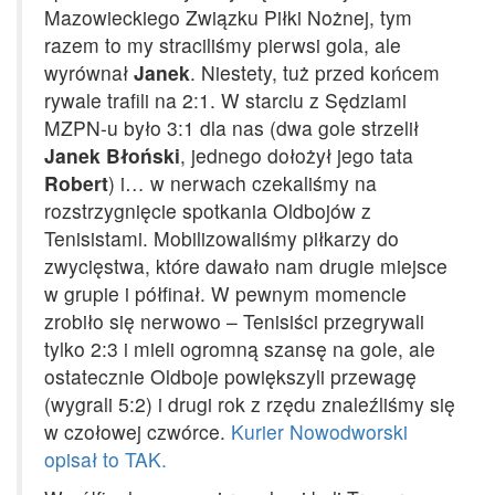
Mazowieckiego Związku Piłki Nożnej, tym
razem to my straciliśmy pierwsi gola, ale
wyrównał
Janek
. Niestety, tuż przed końcem
rywale trafili na 2:1. W starciu z Sędziami
MZPN-u było 3:1 dla nas (dwa gole strzelił
Janek Błoński
, jednego dołożył jego tata
Robert
) i… w nerwach czekaliśmy na
rozstrzygnięcie spotkania Oldbojów z
Tenisistami. Mobilizowaliśmy piłkarzy do
zwycięstwa, które dawało nam drugie miejsce
w grupie i półfinał. W pewnym momencie
zrobiło się nerwowo – Tenisiści przegrywali
tylko 2:3 i mieli ogromną szansę na gole, ale
ostatecznie Oldboje powiększyli przewagę
(wygrali 5:2) i drugi rok z rzędu znaleźliśmy się
w czołowej czwórce.
Kurier Nowodworski
opisał to TAK.