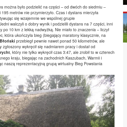
ans można było podzielić na części – od dwóch do siedmiu –
i 195 metrów nie przymierzyło. Czas i dystans mierzyła
otywując się wzajemnie we wspólnej grupie
Jedni walczyli o dobry wynik i podzielili dystans na 7 części, inni
razy po 10 km z lekką nadwyżką. Nie miało to znaczenia – liczył
ki, która ukończyła bieg (biegający maratony klasycznie, na
 Błoński
przebiegł pewnie nawet ponad 50 kilometrów, ale
ąty zgłoszony wykręcił się nadmiarem pracy i dostał od
rycht
, który nie tylko wykręcił czas 3:47, ale zrobił to w czterech
nego kraju, biegając na zachodnich Kaszubach, Warmii i
ąc naszą reprezentacyjną grupą wirtualny Bieg Powstania