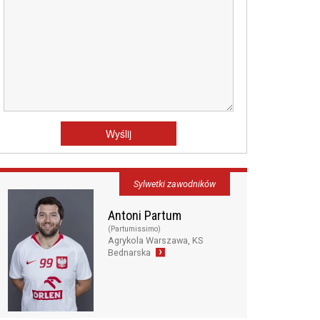
Sylwetki zawodników
Antoni Partum
(Partumissimo)
Agrykola Warszawa, KS
Bednarska