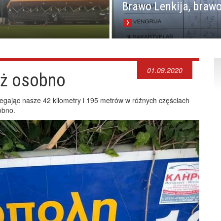
Brawo Lenkija, brawo
01.09.2020
aż osobno
biegając nasze 42 kilometry i 195 metrów w różnych częściach
obno.