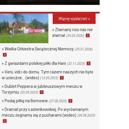
Więcej wydarzeń »
» Złamany nos nas nie
złamał
(24.05.2026)
» Wielka Orkiestra Świątecznej Niemocy
(25.01.2026)
» Z gwiazdami polskiej piłki dla Hani
(22.11.2025)
» Veni, vidi i do domu. Tym razem naszych nie było
w ucieczce… (wideo)
(13.09.2025)
» Dublet Peppera w jubileuszowym meczu w
Torzymiu
(05.09.2025)
» Podaj piłkę na Bemowie
(27.08.2025)
» Dramat przy Łazienkowskiej. Po wyrównanym
meczu żegnamy się z pucharami (wideo)
(09.08.2025)