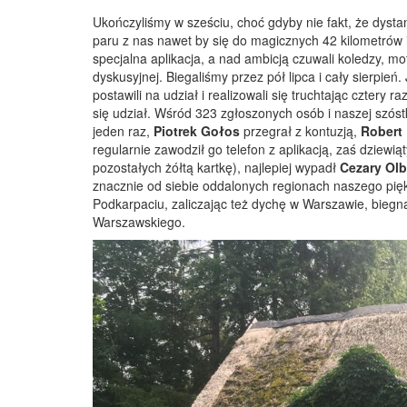
Ukończyliśmy w sześciu, choć gdyby nie fakt, że dyst
paru z nas nawet by się do magicznych 42 kilometrów 
specjalna aplikacja, a nad ambicją czuwali koledzy, m
dyskusyjnej. Biegaliśmy przez pół lipca i cały sierpień. 
postawili na udział i realizowali się truchtając cztery 
się udział. Wśród 323 zgłoszonych osób i naszej szóst
jeden raz,
Piotrek Gołos
przegrał z kontuzją,
Robert
regularnie zawodził go telefon z aplikacją, zaś dziewi
pozostałych żółtą kartkę), najlepiej wypadł
Cezary Olb
znacznie od siebie oddalonych regionach naszego pięk
Podkarpaciu, zaliczając też dychę w Warszawie, biegn
Warszawskiego.