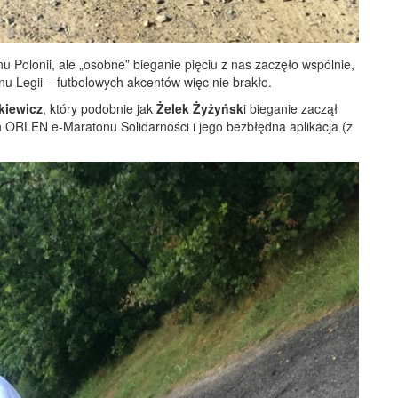
 Polonii, ale „osobne” bieganie pięciu z nas zaczęło wspólnie,
onu Legii – futbolowych akcentów więc nie brakło.
kiewicz
, który podobnie jak
Żelek Żyżyńsk
i bieganie zaczął
n ORLEN e-Maratonu Solidarności i jego bezbłędna aplikacja (z