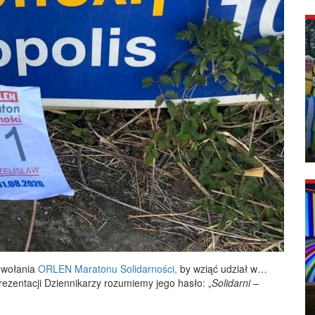
odwołania
ORLEN Maratonu Solidarności,
by wziąć udział w…
rezentacji Dziennikarzy rozumiemy jego hasło: „
Solidarni –