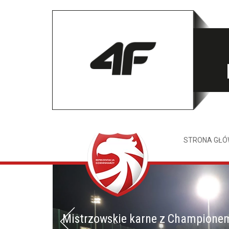
STRONA GŁ
Mistrzowskie karne z Champione