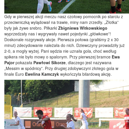
Gdy w pierwszej akcji meczu nasz czołowy pomocnik po starciu z
przeciwniczką wylądował na trawie, miny nam zrzedły. „Złotka”
były jak żywe srebro. Piłkarki
Zbigniewa Witkowskiego
wyprzedzały nas i wygrywały nawet pojedynki „główkowe”!
Doskonale rozgrywały akcje. Pierwsza połowa (graliśmy 2 x 30
minut) zdecydowanie należała do nich. Dziewczyny prowadziły już
2-0, a mogły wyżej. Pani sędzia nie uznała gola, choć według
spikera nie było mowy o spalonym. Przy pierwszej bramce
Ewa
Pajor
pokazała
Pawłowi Sikorze
, dlaczego jest nazywana
„Messim w spódnicy”. Przy drugiej zdobywczyni złotego gola w
finale Euro
Ewelina Kamczyk
wykończyła bilardową akcję.