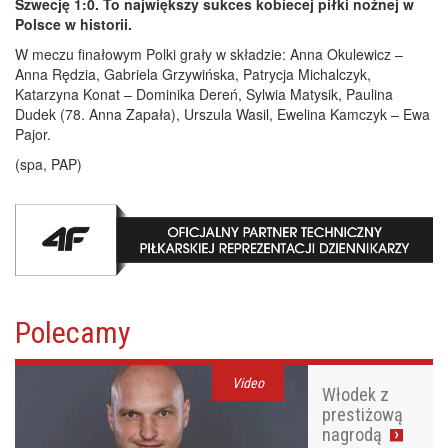
Szwecję 1:0. To największy sukces kobiecej piłki nożnej w
Polsce w historii.
W meczu finałowym Polki grały w składzie: Anna Okulewicz –
Anna Rędzia, Gabriela Grzywińska, Patrycja Michalczyk,
Katarzyna Konat – Dominika Dereń, Sylwia Matysik, Paulina
Dudek (78. Anna Zapała), Urszula Wasil, Ewelina Kamczyk – Ewa
Pajor.
(spa, PAP)
Polecamy
Video
Włodek z
prestiżową
nagrodą