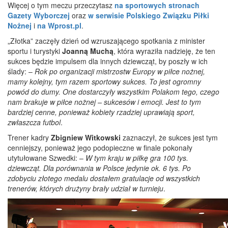
Więcej o tym meczu przeczytasz
na sportowych stronach
Gazety Wyborczej
oraz
w serwisie Polskiego Związku Piłki
Nożnej
i
na Wprost.pl
.
„Złotka” zaczęły dzień od wzruszającego spotkania z minister
sportu i turystyki
Joanną Muchą
, która wyraziła nadzieję, że ten
sukces będzie impulsem dla innych dziewcząt, by poszły w ich
ślady: –
Rok po organizacji mistrzostw Europy w piłce nożnej,
mamy kolejny, tym razem sportowy sukces. To jest ogromny
powód do dumy. One dostarczyły wszystkim Polakom tego, czego
nam brakuje w piłce nożnej – sukcesów i emocji. Jest to tym
bardziej cenne, ponieważ kobiety rzadziej uprawiają sport,
zwłaszcza futbol
.
Trener kadry
Zbigniew Witkowski
zaznaczył, że sukces jest tym
cenniejszy, ponieważ jego podopieczne w finale pokonały
utytułowane Szwedki: –
W tym kraju w piłkę gra 100 tys.
dziewcząt. Dla porównania w Polsce jedynie ok. 6 tys. Po
zdobyciu złotego medalu dostałem gratulacje od wszystkich
trenerów, których drużyny brały udział w turnieju
.