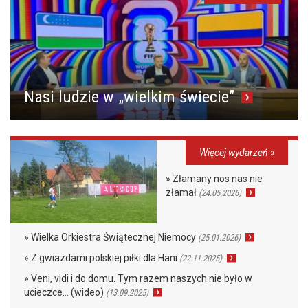
Nasi ludzie w „wielkim świecie”
Więcej wydarzeń »
» Złamany nos nas nie
złamał
(24.05.2026)
» Wielka Orkiestra Świątecznej Niemocy
(25.01.2026)
» Z gwiazdami polskiej piłki dla Hani
(22.11.2025)
» Veni, vidi i do domu. Tym razem naszych nie było w
ucieczce… (wideo)
(13.09.2025)