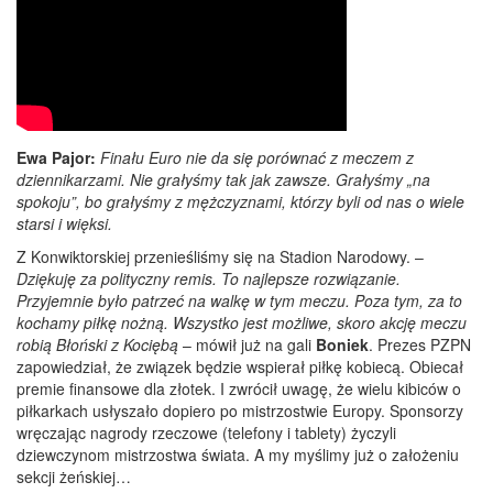
Ewa Pajor:
Finału Euro nie da się porównać z meczem z
dziennikarzami. Nie grałyśmy tak jak zawsze. Grałyśmy „na
spokoju”, bo grałyśmy z mężczyznami, którzy byli od nas o wiele
starsi i więksi.
Z Konwiktorskiej przenieśliśmy się na Stadion Narodowy. –
Dziękuję za polityczny remis. To najlepsze rozwiązanie.
Przyjemnie było patrzeć na walkę w tym meczu. Poza tym, za to
kochamy piłkę nożną. Wszystko jest możliwe, skoro akcję meczu
robią Błoński z Kociębą
– mówił już na gali
Boniek
. Prezes PZPN
zapowiedział, że związek będzie wspierał piłkę kobiecą. Obiecał
premie finansowe dla złotek. I zwrócił uwagę, że wielu kibiców o
piłkarkach usłyszało dopiero po mistrzostwie Europy. Sponsorzy
wręczając nagrody rzeczowe (telefony i tablety) życzyli
dziewczynom mistrzostwa świata. A my myślimy już o założeniu
sekcji żeńskiej…