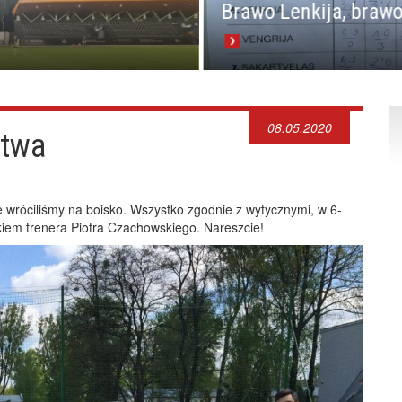
Brawo Lenkija, brawo
08.05.2020
stwa
 wróciliśmy na boisko. Wszystko zgodnie z wytycznymi, w 6-
em trenera Piotra Czachowskiego. Nareszcie!