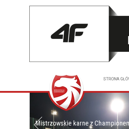
STRONA GŁ
Mistrzowskie karne z Champione