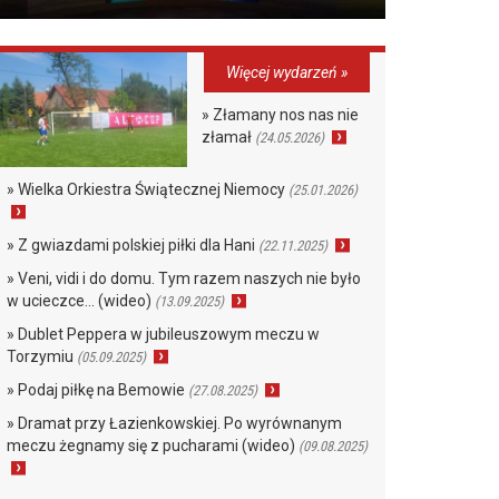
Więcej wydarzeń »
» Złamany nos nas nie
złamał
(24.05.2026)
» Wielka Orkiestra Świątecznej Niemocy
(25.01.2026)
» Z gwiazdami polskiej piłki dla Hani
(22.11.2025)
» Veni, vidi i do domu. Tym razem naszych nie było
w ucieczce… (wideo)
(13.09.2025)
» Dublet Peppera w jubileuszowym meczu w
Torzymiu
(05.09.2025)
» Podaj piłkę na Bemowie
(27.08.2025)
» Dramat przy Łazienkowskiej. Po wyrównanym
meczu żegnamy się z pucharami (wideo)
(09.08.2025)