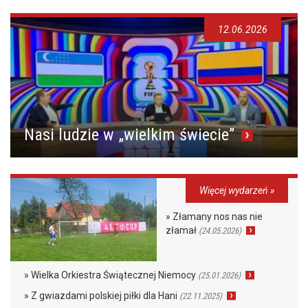
12.06.2026
Nasi ludzie w „wielkim świecie”
Więcej wydarzeń »
» Złamany nos nas nie
złamał
(24.05.2026)
» Wielka Orkiestra Świątecznej Niemocy
(25.01.2026)
» Z gwiazdami polskiej piłki dla Hani
(22.11.2025)