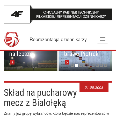
Mistrzowskie
karne z
Championem.
Pucharowa
Reprezentacja dziennikarzy
Toggle
przygoda trwa w
Brawo Lenkija,
navigati
najlepsze
brawo Piotrek!
01.08.2008
Skład na pucharowy
mecz z Białołęką
Znamy już grupę wybrańców, która będzie nas reprezentować w