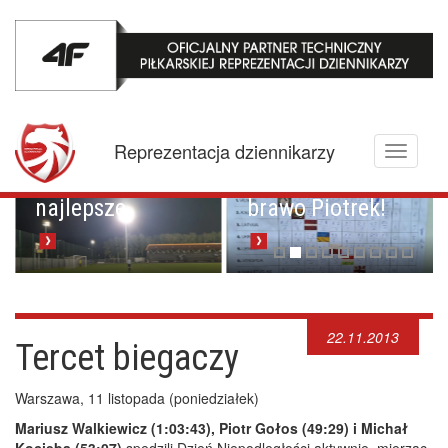
Mistrzowskie
karne z
Championem.
Pucharowa
Reprezentacja dziennikarzy
Toggle
przygoda trwa w
Brawo Lenkija,
navigati
najlepsze
brawo Piotrek!
22.11.2013
Tercet biegaczy
Warszawa, 11 listopada (poniedziałek)
Mariusz Walkiewicz (1:03:43), Piotr Gołos (49:29) i Michał
Kocięba (53:07)
spędzili Dzień Niepodległości aktywnie, mierząc