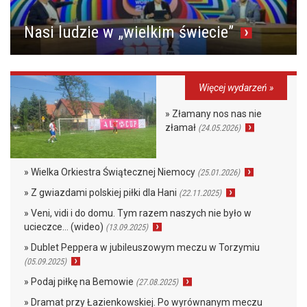
Nasi ludzie w „wielkim świecie”
Więcej wydarzeń »
» Złamany nos nas nie
złamał
(24.05.2026)
» Wielka Orkiestra Świątecznej Niemocy
(25.01.2026)
» Z gwiazdami polskiej piłki dla Hani
(22.11.2025)
» Veni, vidi i do domu. Tym razem naszych nie było w
ucieczce… (wideo)
(13.09.2025)
» Dublet Peppera w jubileuszowym meczu w Torzymiu
(05.09.2025)
» Podaj piłkę na Bemowie
(27.08.2025)
» Dramat przy Łazienkowskiej. Po wyrównanym meczu