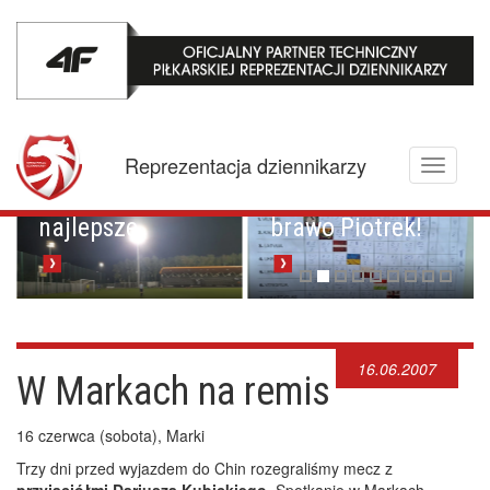
Mistrzowskie
karne z
Championem.
Pucharowa
Reprezentacja dziennikarzy
Toggle
przygoda trwa w
Brawo Lenkija,
navigati
najlepsze
brawo Piotrek!
16.06.2007
W Markach na remis
16 czerwca (sobota), Marki
Trzy dni przed wyjazdem do Chin rozegraliśmy mecz z
przyjaciółmi Dariusza Kubickiego
. Spotkanie w Markach