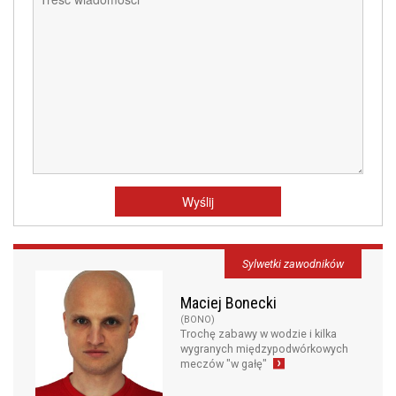
Sylwetki zawodników
Maciej Bonecki
(BONO)
Trochę zabawy w wodzie i kilka
wygranych międzypodwórkowych
meczów "w gałę"