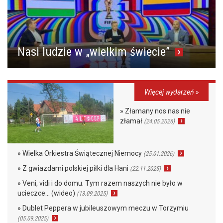
Nasi ludzie w „wielkim świecie”
Więcej wydarzeń »
» Złamany nos nas nie
złamał
(24.05.2026)
» Wielka Orkiestra Świątecznej Niemocy
(25.01.2026)
» Z gwiazdami polskiej piłki dla Hani
(22.11.2025)
» Veni, vidi i do domu. Tym razem naszych nie było w
ucieczce… (wideo)
(13.09.2025)
» Dublet Peppera w jubileuszowym meczu w Torzymiu
(05.09.2025)