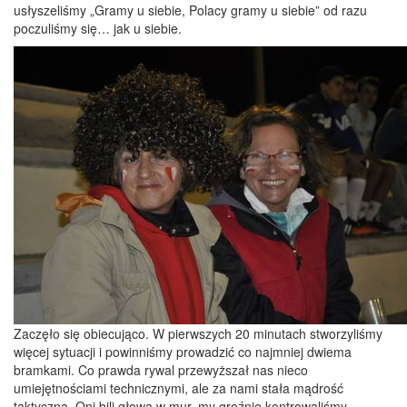
usłyszeliśmy „Gramy u siebie, Polacy gramy u siebie” od razu
poczuliśmy się… jak u siebie.
Zaczęło się obiecująco. W pierwszych 20 minutach stworzyliśmy
więcej sytuacji i powinniśmy prowadzić co najmniej dwiema
bramkami. Co prawda rywal przewyższał nas nieco
umiejętnościami technicznymi, ale za nami stała mądrość
taktyczna. Oni bili głową w mur, my groźnie kontrowaliśmy.