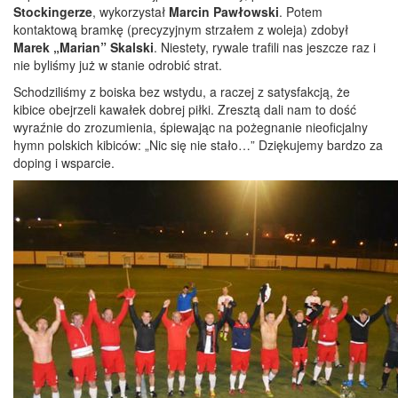
Stockingerze
, wykorzystał
Marcin Pawłowski
. Potem
kontaktową bramkę (precyzyjnym strzałem z woleja) zdobył
Marek „Marian” Skalski
. Niestety, rywale trafili nas jeszcze raz i
nie byliśmy już w stanie odrobić strat.
Schodziliśmy z boiska bez wstydu, a raczej z satysfakcją, że
kibice obejrzeli kawałek dobrej piłki. Zresztą dali nam to dość
wyraźnie do zrozumienia, śpiewając na pożegnanie nieoficjalny
hymn polskich kibiców: „Nic się nie stało…” Dziękujemy bardzo za
doping i wsparcie.