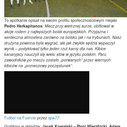
To spotkanie opisał na swoim profilu społecznościowym niejaki
Pedro Herkapitanos
:
Mecz przy wietrznej aurze, obfitował w
akcje rodem z najlepszych boisk europejskich. Przyjazna i
serdeczna atmosfera zarówno na boisku jak i na trybunach. Nasz
drużyna powinna była wygrać, ale jak zwykle sędzia wypaczył
wynik – podyktował tylko jeden rzut karny dla nas. Kibice
kanaryjscy nauczyli się wielu słów w języku polskim. Paru
zawodników po meczu zostało „porwanych” przez wiernych
kibiców na „pomeczowy poczęstunek”.
Futbol na Fuercie
przez
spa77
Graliśmy w składzie:
Jacek Kowalski – Piotr Wierzbicki, Adam