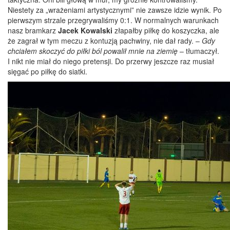
Niestety za „wrażeniami artystycznymi” nie zawsze idzie wynik. Po
pierwszym strzale przegrywaliśmy 0:1. W normalnych warunkach
nasz bramkarz
Jacek Kowalski
złapałby piłkę do koszyczka, ale
że zagrał w tym meczu z kontuzją pachwiny, nie dał rady. –
Gdy
chciałem skoczyć do piłki ból powalił mnie na ziemię
– tłumaczył.
I nikt nie miał do niego pretensji. Do przerwy jeszcze raz musiał
sięgać po piłkę do siatki.