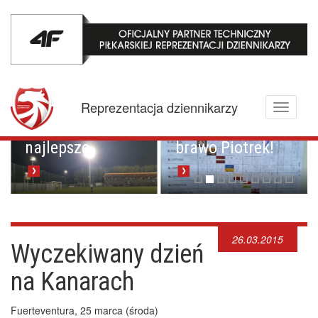
Mistrzowskie
karne z
Championem.
Pucharowa
Reprezentacja dziennikarzy
Toggle
przygoda trwa w
Brawo Lenkija,
navigati
najlepsze
brawo Piotrek!
26.03.2015
Wyczekiwany dzień
na Kanarach
Fuerteventura, 25 marca (środa)