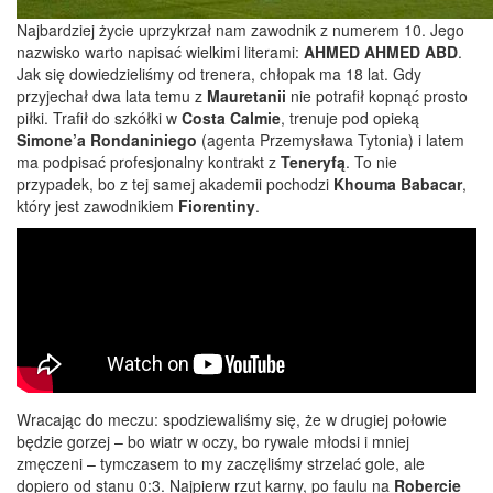
Najbardziej życie uprzykrzał nam zawodnik z numerem 10. Jego
nazwisko warto napisać wielkimi literami:
AHMED AHMED ABD
.
Jak się dowiedzieliśmy od trenera, chłopak ma 18 lat. Gdy
przyjechał dwa lata temu z
Mauretanii
nie potrafił kopnąć prosto
piłki. Trafił do szkółki w
Costa Calmie
, trenuje pod opieką
Simone’a Rondaniniego
(agenta Przemysława Tytonia) i latem
ma podpisać profesjonalny kontrakt z
Teneryfą
. To nie
przypadek, bo z tej samej akademii pochodzi
Khouma Babacar
,
który jest zawodnikiem
Fiorentiny
.
Wracając do meczu: spodziewaliśmy się, że w drugiej połowie
będzie gorzej – bo wiatr w oczy, bo rywale młodsi i mniej
zmęczeni – tymczasem to my zaczęliśmy strzelać gole, ale
dopiero od stanu 0:3. Najpierw rzut karny, po faulu na
Robercie