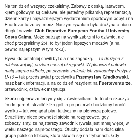
Na ten dzień wszyscy czekaliśmy. Zabawy z deską, latawcem,
kijem golfowym są ciekawe, ale jesteśmy piłkarską reprezentacją
dziennikarzy i najważniejszym wydarzeniem sportowym pobytu na
Fuerteventurze był mecz. Naszym rywalem była drużyna o nieco
długiej nazwie:
Club Deportivo European Football University
Costa Calma
. Może patrząc na wynik zabrzmi to dziwnie, ale
choć przegraliśmy 2:4, to był jeden lepszych meczów (a na
pewno najlepszym w tym roku).
Rywal do ostatniej chwili był dla nas zagadką. –
To drużyna z
miejscowej ligi, poziom naszej okręgówki. W pierwszej połowie
mają zagrać oldboje, po przerwie zmienią ich zawodnicy drużyny
U-19
– tak przedstawiał przeciwnika
Przemysław Gładkowski
,
nasz bank informacji, a na co dzień rezydent na
Fuerteventurze
,
przewodnik, człowiek instytucja.
Skoro najpierw zmierzymy się z rówieśnikami, to trzeba skoczyć
im do gardeł, strzelić kilka goli, a po przerwie będziemy bronić
wyniku – tak wyglądał plan taktyczny na pierwszą połowę.
Straciliśmy nieco pewności siebie na rozgrzewce, gdy
zobaczyliśmy, że najstarszy zawodnik rywala jest mniej więcej w
wieku naszego najmłodszego. Otuchy dodała nam dość silna
grupa polskich kibiców, która stawiła się na trybunach. Gdy