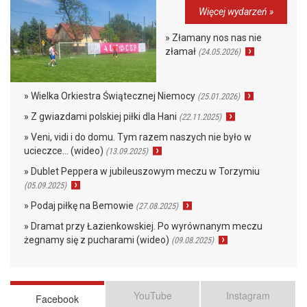
Więcej wydarzeń »
» Złamany nos nas nie
złamał
(24.05.2026)
» Wielka Orkiestra Świątecznej Niemocy
(25.01.2026)
» Z gwiazdami polskiej piłki dla Hani
(22.11.2025)
» Veni, vidi i do domu. Tym razem naszych nie było w
ucieczce… (wideo)
(13.09.2025)
» Dublet Peppera w jubileuszowym meczu w Torzymiu
(05.09.2025)
» Podaj piłkę na Bemowie
(27.08.2025)
» Dramat przy Łazienkowskiej. Po wyrównanym meczu
żegnamy się z pucharami (wideo)
(09.08.2025)
YouTube
Instagram
Facebook