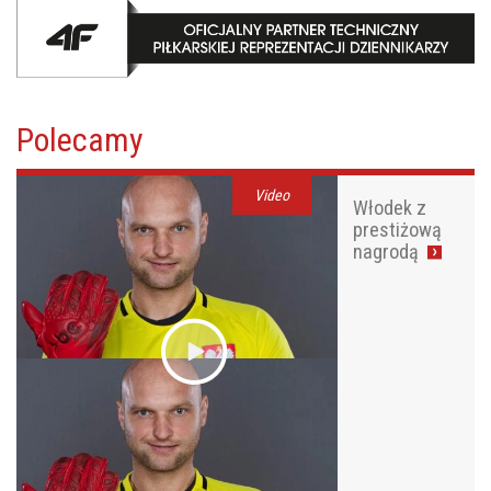
Polecamy
Video
Włodek z
prestiżową
nagrodą