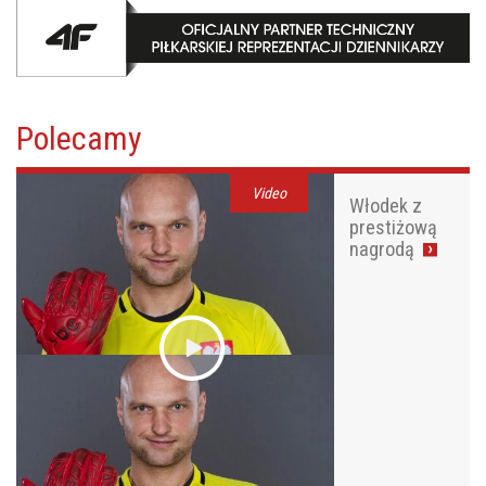
Polecamy
Video
Włodek z
prestiżową
nagrodą