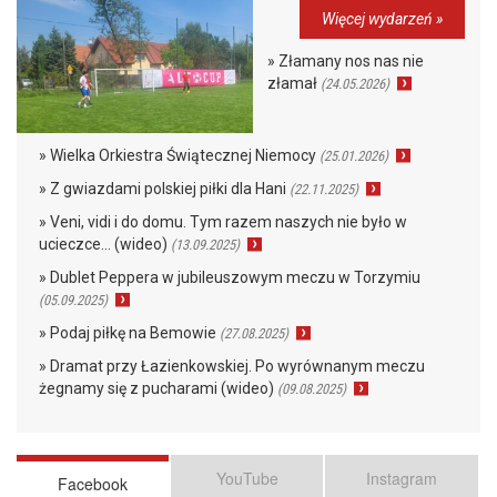
Więcej wydarzeń »
» Złamany nos nas nie
złamał
(24.05.2026)
» Wielka Orkiestra Świątecznej Niemocy
(25.01.2026)
» Z gwiazdami polskiej piłki dla Hani
(22.11.2025)
» Veni, vidi i do domu. Tym razem naszych nie było w
ucieczce… (wideo)
(13.09.2025)
» Dublet Peppera w jubileuszowym meczu w Torzymiu
(05.09.2025)
» Podaj piłkę na Bemowie
(27.08.2025)
» Dramat przy Łazienkowskiej. Po wyrównanym meczu
żegnamy się z pucharami (wideo)
(09.08.2025)
YouTube
Instagram
Facebook